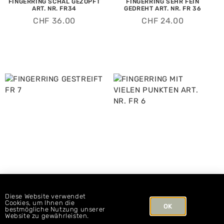
FINGERRING SCHAL GEZOPFT
FINGERRING SEHR FEIN
ART. NR. FR34
GEDREHT ART. NR. FR 36
CHF
36.00
CHF
24.00
Diese Website verwendet
Cookies, um Ihnen die
OK
bestmögliche Nutzung unserer
FINGERRING GESTREIFT FR 7
FINGERRING MIT VIELEN
Website zu gewährleisten.
PUNKTEN ART. NR. FR 6