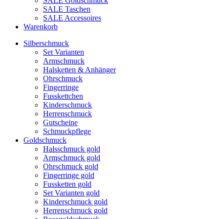
SALE Goldschmuck
SALE Taschen
SALE Accessoires
Warenkorb
Silberschmuck
Set Varianten
Armschmuck
Halsketten & Anhänger
Ohrschmuck
Fingerringe
Fusskettchen
Kinderschmuck
Herrenschmuck
Gutscheine
Schmuckpflege
Goldschmuck
Halsschmuck gold
Armschmuck gold
Ohrschmuck gold
Fingerringe gold
Fussketten gold
Set Varianten gold
Kinderschmuck gold
Herrenschmuck gold