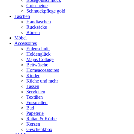
Rosegoldschmuck
Gutscheine
Schmuckpflege gold
Taschen
Handtaschen
Rucksäcke
Börsen
Möbel
Accessoires
Eulenschnitt
Heldenglück
Majas Cottage
Bettwäsche
Homeaccessoires
Kinder
Küche und mehr
Tassen
Servietten
Textilien
Fussmatten
Bad
Papeterie
Rattan & Körbe
Kerzen
Geschenkbox