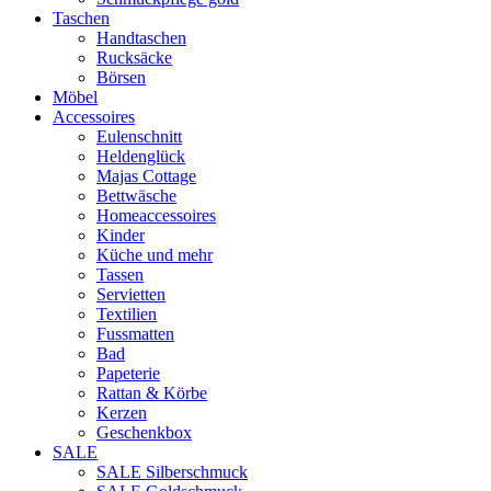
Taschen
Handtaschen
Rucksäcke
Börsen
Möbel
Accessoires
Eulenschnitt
Heldenglück
Majas Cottage
Bettwäsche
Homeaccessoires
Kinder
Küche und mehr
Tassen
Servietten
Textilien
Fussmatten
Bad
Papeterie
Rattan & Körbe
Kerzen
Geschenkbox
SALE
SALE Silberschmuck