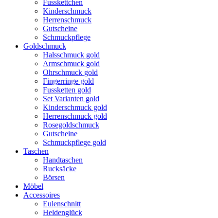
Fusskettchen
Kinderschmuck
Herrenschmuck
Gutscheine
Schmuckpflege
Goldschmuck
Halsschmuck gold
Armschmuck gold
Ohrschmuck gold
Fingerringe gold
Fussketten gold
Set Varianten gold
Kinderschmuck gold
Herrenschmuck gold
Rosegoldschmuck
Gutscheine
Schmuckpflege gold
Taschen
Handtaschen
Rucksäcke
Börsen
Möbel
Accessoires
Eulenschnitt
Heldenglück