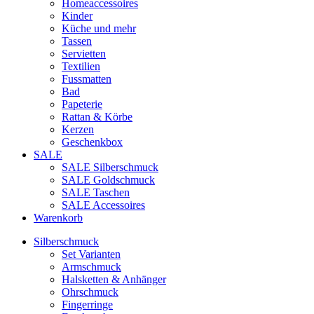
Homeaccessoires
Kinder
Küche und mehr
Tassen
Servietten
Textilien
Fussmatten
Bad
Papeterie
Rattan & Körbe
Kerzen
Geschenkbox
SALE
SALE Silberschmuck
SALE Goldschmuck
SALE Taschen
SALE Accessoires
Warenkorb
Silberschmuck
Set Varianten
Armschmuck
Halsketten & Anhänger
Ohrschmuck
Fingerringe