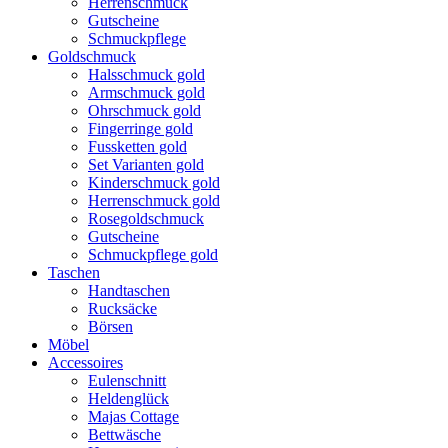
Herrenschmuck
Gutscheine
Schmuckpflege
Goldschmuck
Halsschmuck gold
Armschmuck gold
Ohrschmuck gold
Fingerringe gold
Fussketten gold
Set Varianten gold
Kinderschmuck gold
Herrenschmuck gold
Rosegoldschmuck
Gutscheine
Schmuckpflege gold
Taschen
Handtaschen
Rucksäcke
Börsen
Möbel
Accessoires
Eulenschnitt
Heldenglück
Majas Cottage
Bettwäsche