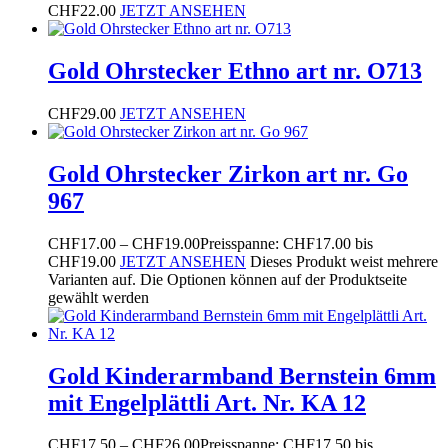
CHF
22.00
JETZT ANSEHEN
Gold Ohrstecker Ethno art nr. O713
CHF
29.00
JETZT ANSEHEN
Gold Ohrstecker Zirkon art nr. Go
967
CHF
17.00
–
CHF
19.00
Preisspanne: CHF17.00 bis
CHF19.00
JETZT ANSEHEN
Dieses Produkt weist mehrere
Varianten auf. Die Optionen können auf der Produktseite
gewählt werden
Gold Kinderarmband Bernstein 6mm
mit Engelplättli Art. Nr. KA 12
CHF
17.50
–
CHF
26.00
Preisspanne: CHF17.50 bis