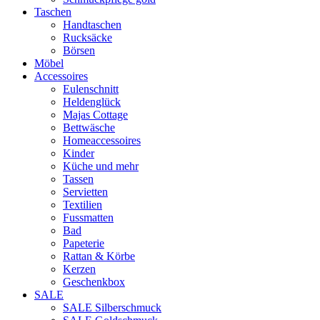
Taschen
Handtaschen
Rucksäcke
Börsen
Möbel
Accessoires
Eulenschnitt
Heldenglück
Majas Cottage
Bettwäsche
Homeaccessoires
Kinder
Küche und mehr
Tassen
Servietten
Textilien
Fussmatten
Bad
Papeterie
Rattan & Körbe
Kerzen
Geschenkbox
SALE
SALE Silberschmuck