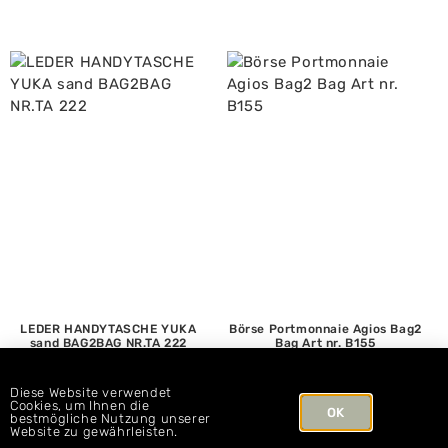
LEDER HANDYTASCHE YUKA
Börse Portmonnaie Agios Bag2
sand BAG2BAG NR.TA 222
Bag Art nr. B155
CHF
69.00
CHF
49.00
Diese Website verwendet
Cookies, um Ihnen die
OK
bestmögliche Nutzung unserer
Website zu gewährleisten.