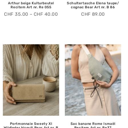
Arthur beige Kulturbeutel
Schultertasche Elena taupe/
Recitem Art nr. Re 055
cognac Bear Art nr. B 86
CHF
35.00
–
CHF
40.00
CHF
89.00
Portmonnaie Sweety Xl
Sac banane Rome Ismaël
Wildleder bisquit Bear Art nr. B
Recitem Art nr. Re37