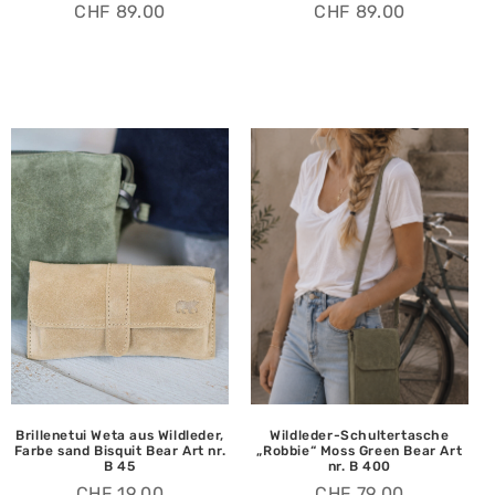
CHF
89.00
CHF
89.00
Brillenetui Weta aus Wildleder,
Wildleder-Schultertasche
Farbe sand Bisquit Bear Art nr.
„Robbie“ Moss Green Bear Art
B 45
nr. B 400
CHF
19.00
CHF
79.00