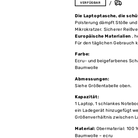
VERFÜGBAR
Die Laptoptasche, die schü
Polsterung dämpft Stöße und
Mikrokratzer. Sicherer Reißv
Europäische Materialien
, h
Für den täglichen Gebrauch k
Farbe:
Ecru- und beigefarbenes Sch
Baumwolle
Abmessungen:
Siehe Größentabelle oben.
Kapazität:
1 Laptop, 1 schlankes Notebo
ein Ladegerät hinzugefügt w
Größenverhältnis zwischen La
Material:
Obermaterial: 100 
Baumwolle – ecru