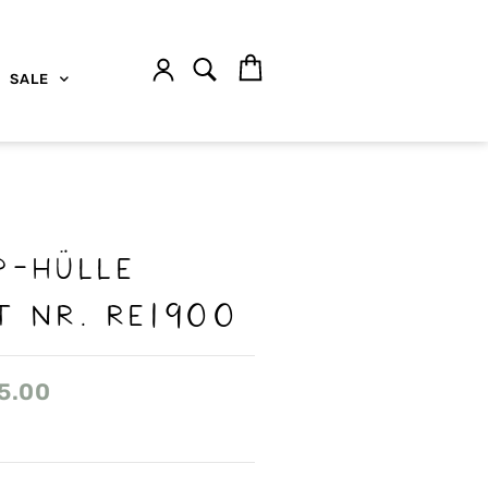
SALE
p-Hülle
t nr. Re1900
5.00