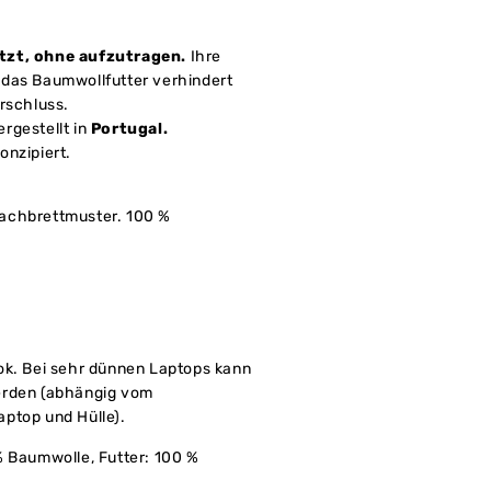
tzt, ohne aufzutragen.
Ihre
 das Baumwollfutter verhindert
erschluss.
ergestellt in
Portugal.
onzipiert.
achbrettmuster. 100 %
ok. Bei sehr dünnen Laptops kann
erden (abhängig vom
ptop und Hülle).
% Baumwolle,
Futter: 100 %