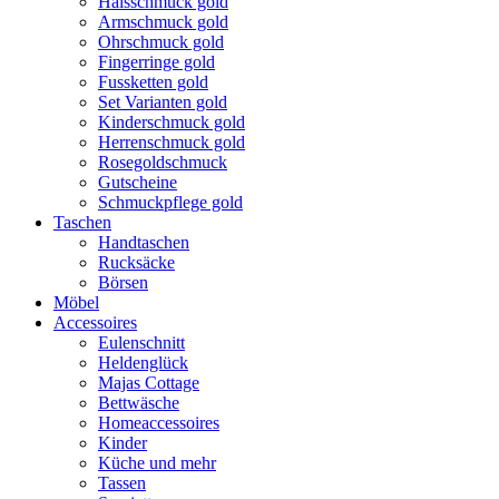
Halsschmuck gold
Armschmuck gold
Ohrschmuck gold
Fingerringe gold
Fussketten gold
Set Varianten gold
Kinderschmuck gold
Herrenschmuck gold
Rosegoldschmuck
Gutscheine
Schmuckpflege gold
Taschen
Handtaschen
Rucksäcke
Börsen
Möbel
Accessoires
Eulenschnitt
Heldenglück
Majas Cottage
Bettwäsche
Homeaccessoires
Kinder
Küche und mehr
Tassen