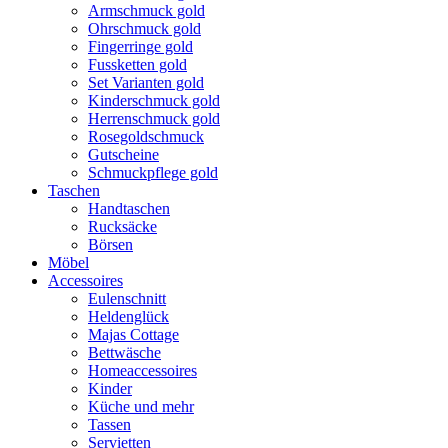
Armschmuck gold
Ohrschmuck gold
Fingerringe gold
Fussketten gold
Set Varianten gold
Kinderschmuck gold
Herrenschmuck gold
Rosegoldschmuck
Gutscheine
Schmuckpflege gold
Taschen
Handtaschen
Rucksäcke
Börsen
Möbel
Accessoires
Eulenschnitt
Heldenglück
Majas Cottage
Bettwäsche
Homeaccessoires
Kinder
Küche und mehr
Tassen
Servietten