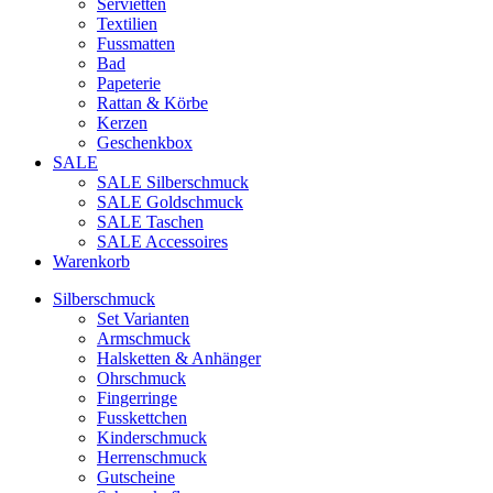
Servietten
Textilien
Fussmatten
Bad
Papeterie
Rattan & Körbe
Kerzen
Geschenkbox
SALE
SALE Silberschmuck
SALE Goldschmuck
SALE Taschen
SALE Accessoires
Warenkorb
Silberschmuck
Set Varianten
Armschmuck
Halsketten & Anhänger
Ohrschmuck
Fingerringe
Fusskettchen
Kinderschmuck
Herrenschmuck
Gutscheine