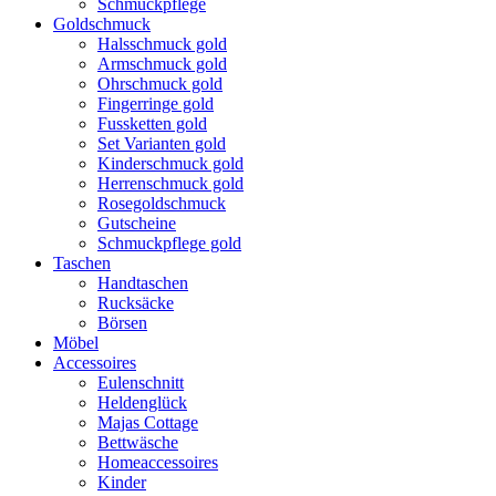
Schmuckpflege
Goldschmuck
Halsschmuck gold
Armschmuck gold
Ohrschmuck gold
Fingerringe gold
Fussketten gold
Set Varianten gold
Kinderschmuck gold
Herrenschmuck gold
Rosegoldschmuck
Gutscheine
Schmuckpflege gold
Taschen
Handtaschen
Rucksäcke
Börsen
Möbel
Accessoires
Eulenschnitt
Heldenglück
Majas Cottage
Bettwäsche
Homeaccessoires
Kinder