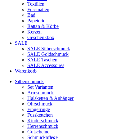
Textilien
Fussmatten
Bad
Papeterie
Rattan & Körbe
Kerzen
Geschenkbox
SALE
SALE Silberschmuck
SALE Goldschmuck
SALE Taschen
SALE Accessoires
Warenkorb
Silberschmuck
Set Varianten
Armschmuck
Halsketten & Anhänger
Ohrschmuck
Fingerringe
Fusskettchen
Kinderschmuck
Herrenschmuck
Gutscheine
Schmuckpflege