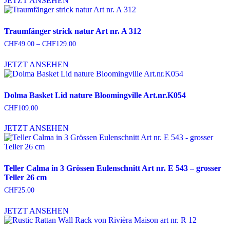
JETZT ANSEHEN
Traumfänger strick natur Art nr. A 312
CHF
49.00
–
CHF
129.00
Preisspanne:
CHF49.00
Dieses
bis
JETZT ANSEHEN
Produkt
CHF129.00
weist
mehrere
Varianten
Dolma Basket Lid nature Bloomingville Art.nr.K054
auf.
CHF
109.00
Die
Optionen
JETZT ANSEHEN
können
auf
der
Produktseite
gewählt
Teller Calma in 3 Grössen Eulenschnitt Art nr. E 543 – grosser
werden
Teller 26 cm
CHF
25.00
JETZT ANSEHEN