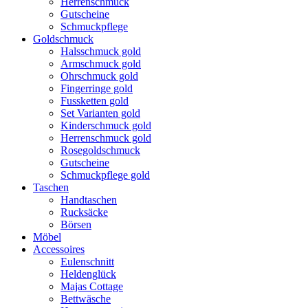
Herrenschmuck
Gutscheine
Schmuckpflege
Goldschmuck
Halsschmuck gold
Armschmuck gold
Ohrschmuck gold
Fingerringe gold
Fussketten gold
Set Varianten gold
Kinderschmuck gold
Herrenschmuck gold
Rosegoldschmuck
Gutscheine
Schmuckpflege gold
Taschen
Handtaschen
Rucksäcke
Börsen
Möbel
Accessoires
Eulenschnitt
Heldenglück
Majas Cottage
Bettwäsche