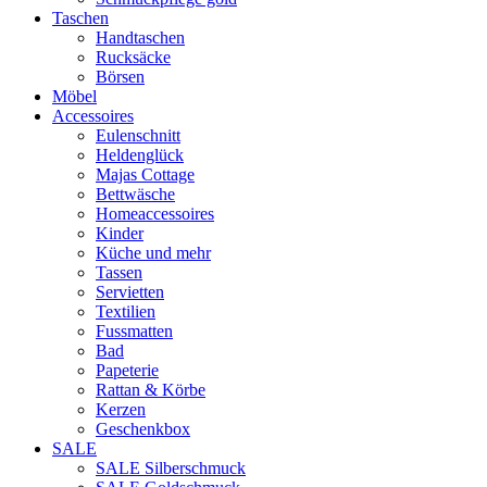
Taschen
Handtaschen
Rucksäcke
Börsen
Möbel
Accessoires
Eulenschnitt
Heldenglück
Majas Cottage
Bettwäsche
Homeaccessoires
Kinder
Küche und mehr
Tassen
Servietten
Textilien
Fussmatten
Bad
Papeterie
Rattan & Körbe
Kerzen
Geschenkbox
SALE
SALE Silberschmuck