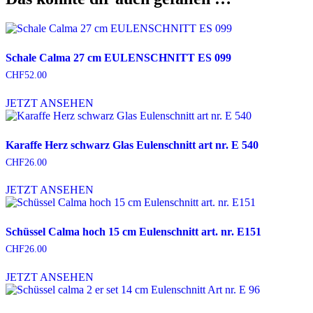
Art
nr.
E
990
Schale Calma 27 cm EULENSCHNITT ES 099
Menge
CHF
52.00
JETZT ANSEHEN
Karaffe Herz schwarz Glas Eulenschnitt art nr. E 540
CHF
26.00
JETZT ANSEHEN
Schüssel Calma hoch 15 cm Eulenschnitt art. nr. E151
CHF
26.00
JETZT ANSEHEN