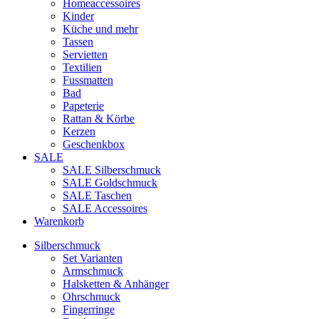
Homeaccessoires
Kinder
Küche und mehr
Tassen
Servietten
Textilien
Fussmatten
Bad
Papeterie
Rattan & Körbe
Kerzen
Geschenkbox
SALE
SALE Silberschmuck
SALE Goldschmuck
SALE Taschen
SALE Accessoires
Warenkorb
Silberschmuck
Set Varianten
Armschmuck
Halsketten & Anhänger
Ohrschmuck
Fingerringe