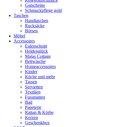
Rosegoldschmuck
Gutscheine
Schmuckpflege gold
Taschen
Handtaschen
Rucksäcke
Börsen
Möbel
Accessoires
Eulenschnitt
Heldenglück
Majas Cottage
Bettwäsche
Homeaccessoires
Kinder
Küche und mehr
Tassen
Servietten
Textilien
Fussmatten
Bad
Papeterie
Rattan & Körbe
Kerzen
Geschenkbox