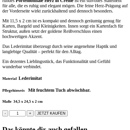
rundes
Portemonnaie Herz in Creme
ist ein stilvolles Statement
für alle, die es ruhig und elegant mögen. Die feine Herz-Prägung auf
der Vorderseite wirkt zurückhaltend und dennoch besonders.
Mit 11,5 x 2 cm ist es kompakt und dennoch geräumig genug für
Karten, Bargeld und Kleinigkeiten. Innen sorgt ein Kartenfach für
Struktur, außen setzt der goldene Reißverschluss einen
hochwertigen Akzent.
Das Lederimitat überzeugt durch seine angenehme Haptik und
langlebige Qualität – perfekt für den Alltag.
Ein dezentes Lieblingsstück, das Funktionalität und Gefühl
wunderbar verbindet.
Lederimitat
Material
Mit feuchtem Tuch abwischbar.
Pflegehinweis
Maße 34,5 x 24,5 x 2 cm
Portemonnaie
JETZT KAUFEN
Herz
creme
Das könnte dir auch gefallen …
Eulenschnitt