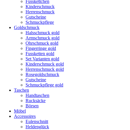
Fusskettchen
Kinderschmuck
Herrenschmuck
Gutscheine
Schmuckpflege
Goldschmuck
Halsschmuck gold
Armschmuck gold
Ohrschmuck gold
Fingerringe gold
Fussketten gold
Set Varianten gold
Kinderschmuck gold
Herrenschmuck gold
Rosegoldschmuck
Gutscheine
Schmuckpflege gold
Taschen
Handtaschen
Rucksäcke
Börsen
Möbel
Accessoires
Eulenschnitt
Heldenglück