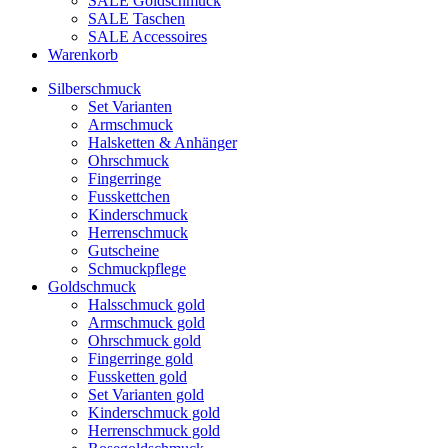
SALE Goldschmuck
SALE Taschen
SALE Accessoires
Warenkorb
Silberschmuck
Set Varianten
Armschmuck
Halsketten & Anhänger
Ohrschmuck
Fingerringe
Fusskettchen
Kinderschmuck
Herrenschmuck
Gutscheine
Schmuckpflege
Goldschmuck
Halsschmuck gold
Armschmuck gold
Ohrschmuck gold
Fingerringe gold
Fussketten gold
Set Varianten gold
Kinderschmuck gold
Herrenschmuck gold