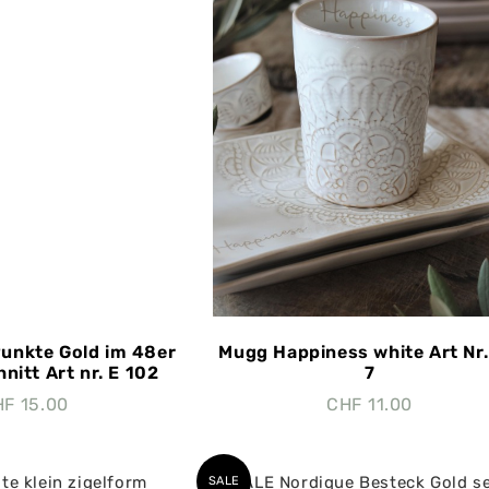
unkte Gold im 48er
Mugg Happiness white Art Nr
nitt Art nr. E 102
7
HF
15.00
CHF
11.00
SALE