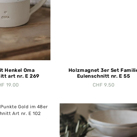
it Henkel Oma
Holzmagnet 3er Set Famili
tt art nr. E 269
Eulenschnitt nr. E 55
HF
19.00
CHF
9.50