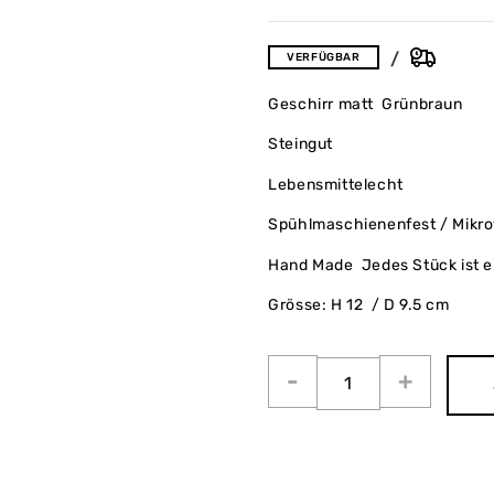
VERFÜGBAR
Geschirr matt Grünbraun
Steingut
Lebensmittelecht
Spühlmaschienenfest / Mikrow
Hand Made Jedes Stück ist e
Grösse: H 12 / D 9.5 cm