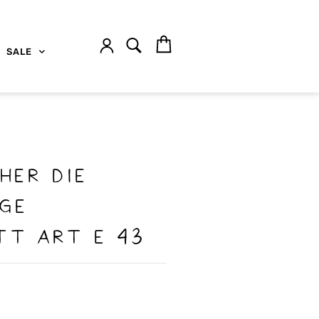
SALE
her die
nge
tt Art E 43