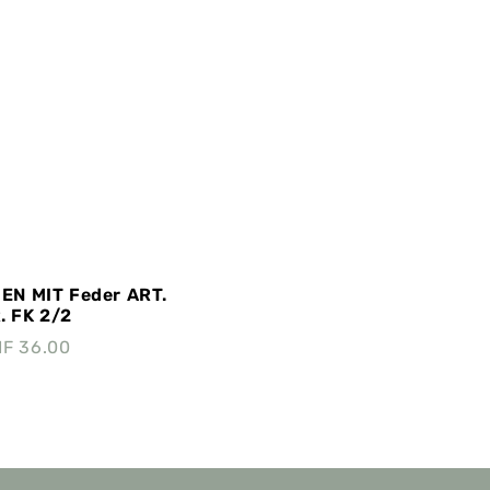
N MIT Feder ART.
. FK 2/2
HF
36.00