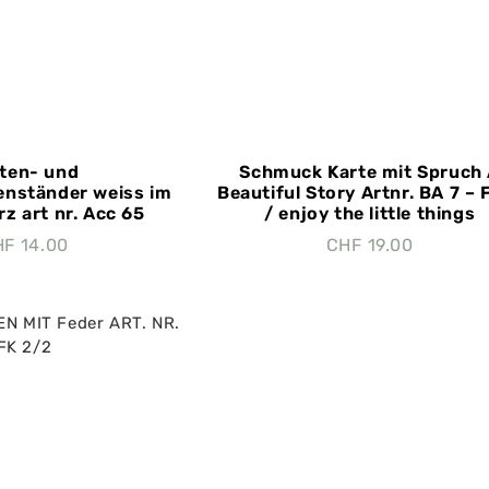
ten- und
Schmuck Karte mit Spruch
nständer weiss im
Beautiful Story Artnr. BA 7 – 
rz art nr. Acc 65
/ enjoy the little things
HF
14.00
CHF
19.00