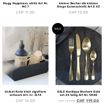
Mugg Happiness white Art Nr.
kleiner Becher die kleinen
MC 7
Dinge Eulenschnitt Art E 43
CHF
11.00
CHF
15.00
SALE
Unikat Kiste klein zigelform
SALE Nordique Besteck Gold
schwarz Art. nr. JL14
set 24 teilig Art Nr. CH45
CHF
139.00
CHF
16.00
CHF
119.00