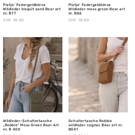
Pietje‘ Federgeldbörse
Pietje‘ Federgeldbörse
Wildleder bisquit sand Bear art
Wildleder moss green Bear art
nr. B77
nr. B06
CHF
18.00
CHF
18.00
Wildleder-Schultertasche
Schultertasche Robbie
„Robbie“ Moss Green Bear Art
wildleder cognac Bear art nr.
nr. B 400
B041