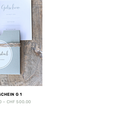
CHEIN G 1
0
–
CHF
500.00