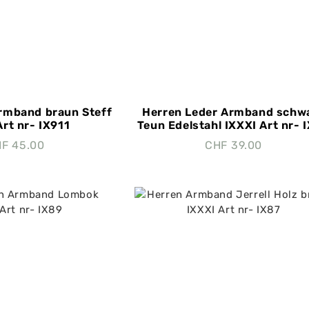
rmband braun Steff
Herren Leder Armband schw
Art nr- IX911
Teun Edelstahl IXXXI Art nr- 
HF
45.00
CHF
39.00