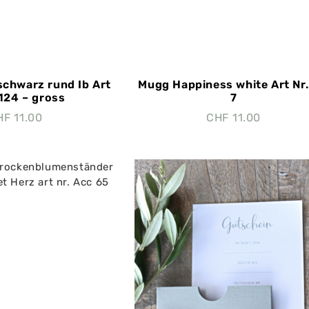
schwarz rund Ib Art
Mugg Happiness white Art Nr
 124 – gross
7
HF
11.00
CHF
11.00