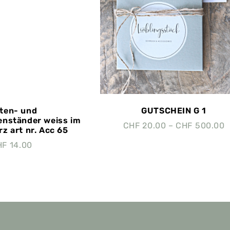
ten- und
GUTSCHEIN G 1
nständer weiss im
CHF
20.00
–
CHF
500.00
rz art nr. Acc 65
HF
14.00