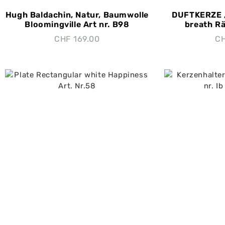
Hugh Baldachin, Natur, Baumwolle
DUFTKERZE 
Bloomingville Art nr. B98
breath Rä
CHF
169.00
C