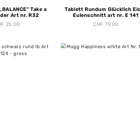
„BALANCE“ Take a
Tablett Rundum Glücklich Ei
der Art nr. R32
Eulenschnitt art nr. E 141
HF
25.00
CHF
79.00