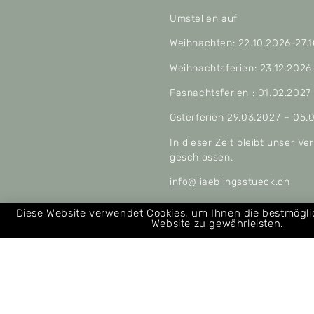
Umstellen auf
Weihnachten: 22.10.2026-27.
Weihnachtsferien: 23.12.2026
Fasnachtsferien : 01.02.2027
Osterferien 29.03.2027 – 05.
In dieser Zeit bleibt unser V
geschlossen.
info@liaeblingsstueck.ch
Allgemeine Geschäftsbeding
Diese Website verwendet Cookies, um Ihnen die bestmögl
Website zu gewährleisten.
Über uns