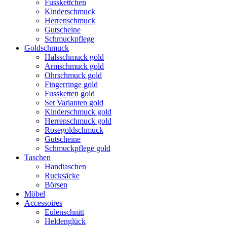
Fusskettchen
Kinderschmuck
Herrenschmuck
Gutscheine
Schmuckpflege
Goldschmuck
Halsschmuck gold
Armschmuck gold
Ohrschmuck gold
Fingerringe gold
Fussketten gold
Set Varianten gold
Kinderschmuck gold
Herrenschmuck gold
Rosegoldschmuck
Gutscheine
Schmuckpflege gold
Taschen
Handtaschen
Rucksäcke
Börsen
Möbel
Accessoires
Eulenschnitt
Heldenglück