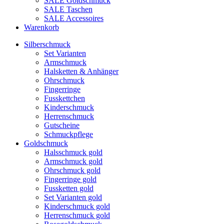
SALE Goldschmuck
SALE Taschen
SALE Accessoires
Warenkorb
Silberschmuck
Set Varianten
Armschmuck
Halsketten & Anhänger
Ohrschmuck
Fingerringe
Fusskettchen
Kinderschmuck
Herrenschmuck
Gutscheine
Schmuckpflege
Goldschmuck
Halsschmuck gold
Armschmuck gold
Ohrschmuck gold
Fingerringe gold
Fussketten gold
Set Varianten gold
Kinderschmuck gold
Herrenschmuck gold