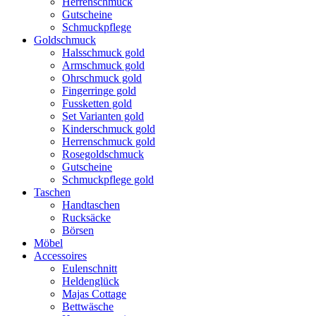
Herrenschmuck
Gutscheine
Schmuckpflege
Goldschmuck
Halsschmuck gold
Armschmuck gold
Ohrschmuck gold
Fingerringe gold
Fussketten gold
Set Varianten gold
Kinderschmuck gold
Herrenschmuck gold
Rosegoldschmuck
Gutscheine
Schmuckpflege gold
Taschen
Handtaschen
Rucksäcke
Börsen
Möbel
Accessoires
Eulenschnitt
Heldenglück
Majas Cottage
Bettwäsche