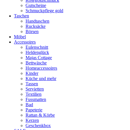
Rosegoldschmuck
Gutscheine
Schmuckpflege gold
Taschen
Handtaschen
Rucksäcke
Börsen
Möbel
Accessoires
Eulenschnitt
Heldenglück
Majas Cottage
Bettwäsche
Homeaccessoires
Kinder
Küche und mehr
Tassen
Servietten
Textilien
Fussmatten
Bad
Papeterie
Rattan & Körbe
Kerzen
Geschenkbox