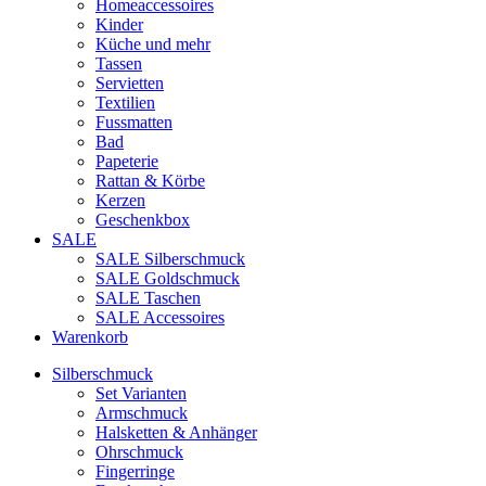
Homeaccessoires
Kinder
Küche und mehr
Tassen
Servietten
Textilien
Fussmatten
Bad
Papeterie
Rattan & Körbe
Kerzen
Geschenkbox
SALE
SALE Silberschmuck
SALE Goldschmuck
SALE Taschen
SALE Accessoires
Warenkorb
Silberschmuck
Set Varianten
Armschmuck
Halsketten & Anhänger
Ohrschmuck
Fingerringe