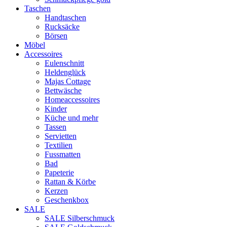
Taschen
Handtaschen
Rucksäcke
Börsen
Möbel
Accessoires
Eulenschnitt
Heldenglück
Majas Cottage
Bettwäsche
Homeaccessoires
Kinder
Küche und mehr
Tassen
Servietten
Textilien
Fussmatten
Bad
Papeterie
Rattan & Körbe
Kerzen
Geschenkbox
SALE
SALE Silberschmuck