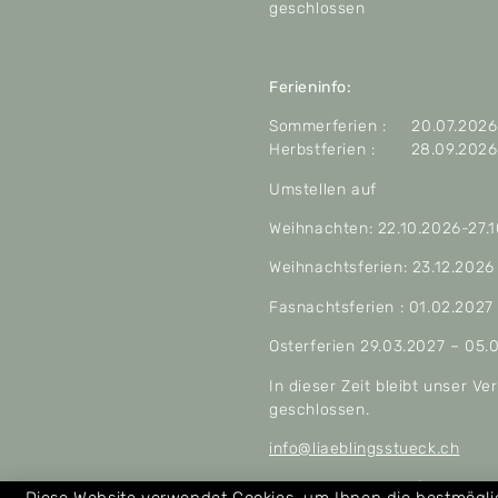
geschlossen
Ferieninfo:
Sommerferien : 20.07.2026 
Herbstferien : 28.09.2026 
Umstellen auf
Weihnachten: 22.10.2026-27.
Weihnachtsferien: 23.12.2026
Fasnachtsferien : 01.02.2027
Osterferien 29.03.2027 – 05.
In dieser Zeit bleibt unser V
geschlossen.
info@liaeblingsstueck.ch
Allgemeine Geschäftsbeding
Diese Website verwendet Cookies, um Ihnen die bestmögl