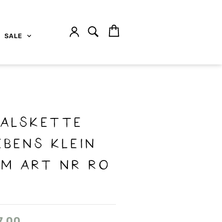
SALE
HALSKETTE
EBENS KLEIN
CM ART NR RO
7.00