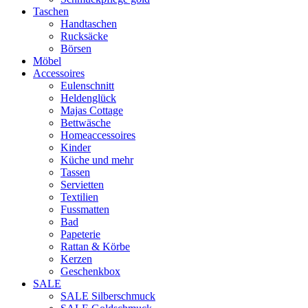
Taschen
Handtaschen
Rucksäcke
Börsen
Möbel
Accessoires
Eulenschnitt
Heldenglück
Majas Cottage
Bettwäsche
Homeaccessoires
Kinder
Küche und mehr
Tassen
Servietten
Textilien
Fussmatten
Bad
Papeterie
Rattan & Körbe
Kerzen
Geschenkbox
SALE
SALE Silberschmuck