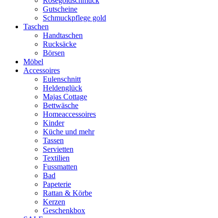
Rosegoldschmuck
Gutscheine
Schmuckpflege gold
Taschen
Handtaschen
Rucksäcke
Börsen
Möbel
Accessoires
Eulenschnitt
Heldenglück
Majas Cottage
Bettwäsche
Homeaccessoires
Kinder
Küche und mehr
Tassen
Servietten
Textilien
Fussmatten
Bad
Papeterie
Rattan & Körbe
Kerzen
Geschenkbox