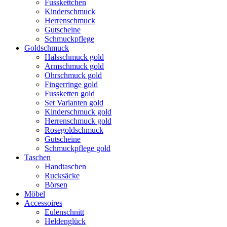
Fusskettchen
Kinderschmuck
Herrenschmuck
Gutscheine
Schmuckpflege
Goldschmuck
Halsschmuck gold
Armschmuck gold
Ohrschmuck gold
Fingerringe gold
Fussketten gold
Set Varianten gold
Kinderschmuck gold
Herrenschmuck gold
Rosegoldschmuck
Gutscheine
Schmuckpflege gold
Taschen
Handtaschen
Rucksäcke
Börsen
Möbel
Accessoires
Eulenschnitt
Heldenglück