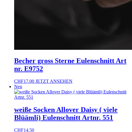
Becher gross Sterne Eulenschnitt Art
nr. E9752
CHF
17.00
JETZT ANSEHEN
Neu
weiße Socken Allover Daisy ( viele
Blüämli) Eulenschnitt Artnr. 551
CHF
14.50