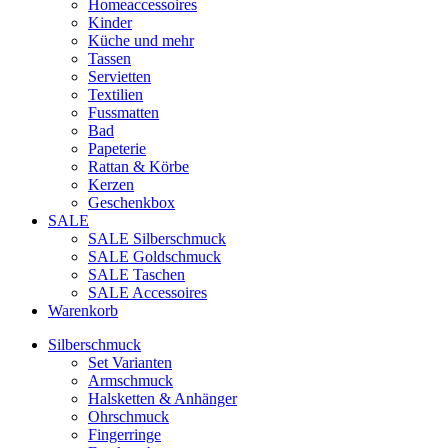
Homeaccessoires
Kinder
Küche und mehr
Tassen
Servietten
Textilien
Fussmatten
Bad
Papeterie
Rattan & Körbe
Kerzen
Geschenkbox
SALE
SALE Silberschmuck
SALE Goldschmuck
SALE Taschen
SALE Accessoires
Warenkorb
Silberschmuck
Set Varianten
Armschmuck
Halsketten & Anhänger
Ohrschmuck
Fingerringe