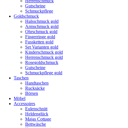
Herrenschmuck
Gutscheine
Schmuckpflege
Goldschmuck
Halsschmuck gold
Armschmuck gold
Ohrschmuck gold
Fingerringe gold
Fussketten gold
Set Varianten gold
Kinderschmuck gold
Herrenschmuck gold
Rosegoldschmuck
Gutscheine
Schmuckpflege gold
Taschen
Handtaschen
Rucksäcke
Börsen
Möbel
Accessoires
Eulenschnitt
Heldenglück
Majas Cottage
Bettwäsche