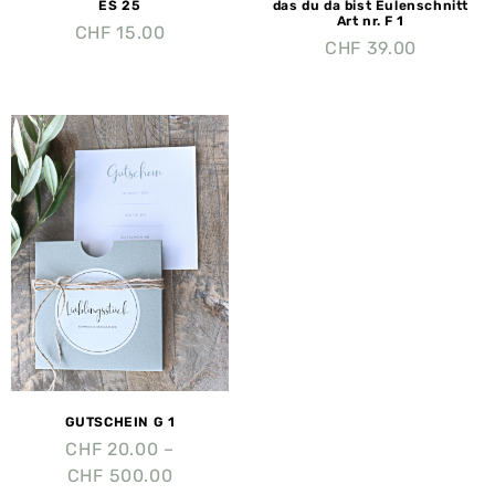
ES 25
das du da bist Eulenschnitt
Art nr. F 1
CHF
15.00
CHF
39.00
GUTSCHEIN G 1
CHF
20.00
–
CHF
500.00