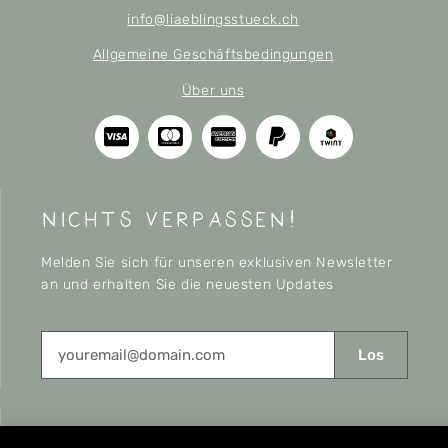
info@liaeblingsstueck.ch
Allgemeine Geschäftsbedingungen
Über uns
nichts verpassen!
Melden Sie sich für unseren exklusiven Newsletter
an und erhalten Sie die neuesten Updates
Los
CONNECT