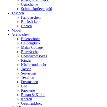
Rosegoldschmuck
Gutscheine
Schmuckpflege gold
Taschen
Handtaschen
Rucksäcke
Börsen
Möbel
Accessoires
Eulenschnitt
Heldenglück
Majas Cottage
Bettwäsche
Homeaccessoires
Kinder
Küche und mehr
Tassen
Servietten
Textilien
Fussmatten
Bad
Papeterie
Rattan & Körbe
Kerzen
Geschenkbox