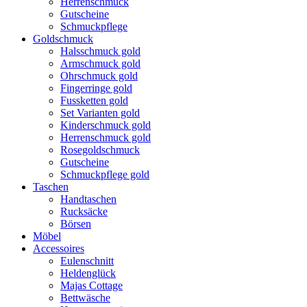
Herrenschmuck
Gutscheine
Schmuckpflege
Goldschmuck
Halsschmuck gold
Armschmuck gold
Ohrschmuck gold
Fingerringe gold
Fussketten gold
Set Varianten gold
Kinderschmuck gold
Herrenschmuck gold
Rosegoldschmuck
Gutscheine
Schmuckpflege gold
Taschen
Handtaschen
Rucksäcke
Börsen
Möbel
Accessoires
Eulenschnitt
Heldenglück
Majas Cottage
Bettwäsche