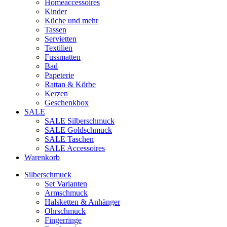
Homeaccessoires
Kinder
Küche und mehr
Tassen
Servietten
Textilien
Fussmatten
Bad
Papeterie
Rattan & Körbe
Kerzen
Geschenkbox
SALE
SALE Silberschmuck
SALE Goldschmuck
SALE Taschen
SALE Accessoires
Warenkorb
Silberschmuck
Set Varianten
Armschmuck
Halsketten & Anhänger
Ohrschmuck
Fingerringe