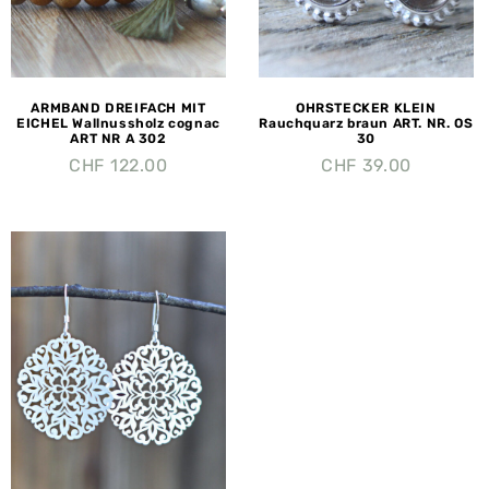
ARMBAND DREIFACH MIT
OHRSTECKER KLEIN
EICHEL Wallnussholz cognac
Rauchquarz braun ART. NR. OS
ART NR A 302
30
CHF
122.00
CHF
39.00