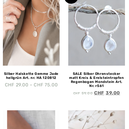
Silber Halskette Gemme Jade
SALE Silber Ohrenstecker
hellgrün Art. nr. HA 120812
matt Kreis & Erelsteintropfen
Regenbogen Mondstein Art.
CHF
29.00
–
CHF
75.00
Nr. r561
CHF
59.00
CHF
39.00