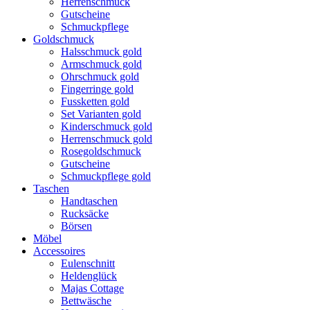
Herrenschmuck
Gutscheine
Schmuckpflege
Goldschmuck
Halsschmuck gold
Armschmuck gold
Ohrschmuck gold
Fingerringe gold
Fussketten gold
Set Varianten gold
Kinderschmuck gold
Herrenschmuck gold
Rosegoldschmuck
Gutscheine
Schmuckpflege gold
Taschen
Handtaschen
Rucksäcke
Börsen
Möbel
Accessoires
Eulenschnitt
Heldenglück
Majas Cottage
Bettwäsche