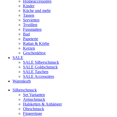
Homeaccessoires
Kinder
Küche und mehr
Tassen
Servietten
Textilien
Fussmatten
Bad
Papeterie
Rattan & Körbe
Kerzen
Geschenkbox
SALE
SALE Silberschmuck
SALE Goldschmuck
SALE Taschen
SALE Accessoires
Warenkorb
Silberschmuck
Set Varianten
Armschmuck
Halsketten & Anhänger
Ohrschmuck
Fingerringe