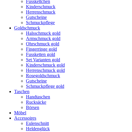
Fusskettchen
Kinderschmuck
Herrenschmuck
Gutscheine
Schmuckpflege
Goldschmuck
Halsschmuck gold
Armschmuck gold
Ohrschmuck gold
Fingerringe gold
Fussketten gold
Set Varianten gold
Kinderschmuck gold
Herrenschmuck gold
Rosegoldschmuck
Gutscheine
Schmuckpflege gold
Taschen
Handtaschen
Rucksäcke
Börsen
Möbel
Accessoires
Eulenschnitt
Heldenglück