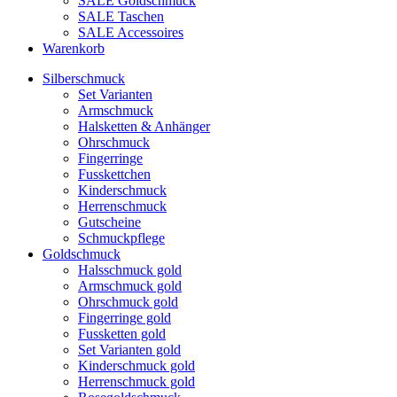
SALE Goldschmuck
SALE Taschen
SALE Accessoires
Warenkorb
Silberschmuck
Set Varianten
Armschmuck
Halsketten & Anhänger
Ohrschmuck
Fingerringe
Fusskettchen
Kinderschmuck
Herrenschmuck
Gutscheine
Schmuckpflege
Goldschmuck
Halsschmuck gold
Armschmuck gold
Ohrschmuck gold
Fingerringe gold
Fussketten gold
Set Varianten gold
Kinderschmuck gold
Herrenschmuck gold