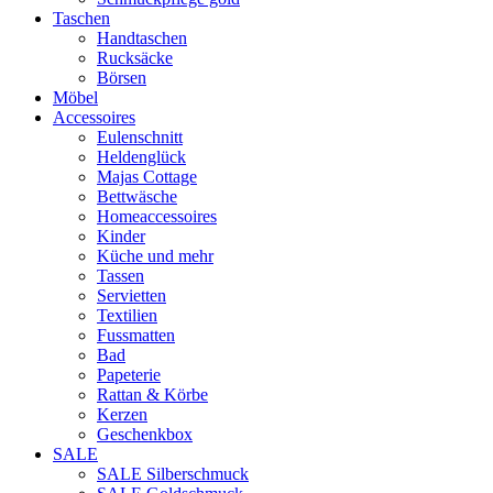
Taschen
Handtaschen
Rucksäcke
Börsen
Möbel
Accessoires
Eulenschnitt
Heldenglück
Majas Cottage
Bettwäsche
Homeaccessoires
Kinder
Küche und mehr
Tassen
Servietten
Textilien
Fussmatten
Bad
Papeterie
Rattan & Körbe
Kerzen
Geschenkbox
SALE
SALE Silberschmuck