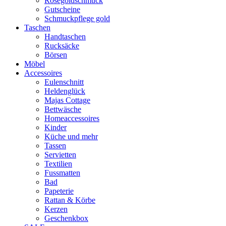
Rosegoldschmuck
Gutscheine
Schmuckpflege gold
Taschen
Handtaschen
Rucksäcke
Börsen
Möbel
Accessoires
Eulenschnitt
Heldenglück
Majas Cottage
Bettwäsche
Homeaccessoires
Kinder
Küche und mehr
Tassen
Servietten
Textilien
Fussmatten
Bad
Papeterie
Rattan & Körbe
Kerzen
Geschenkbox