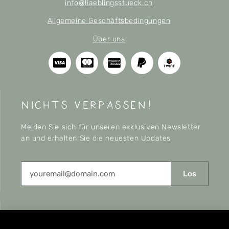
info@liaeblingsstueck.ch
Allgemeine Geschäftsbedingungen
Über uns
nichts verpassen!
Melden Sie sich für unseren exklusiven Newsletter
an und erhalten Sie die neuesten Updates
Los
CONNECT