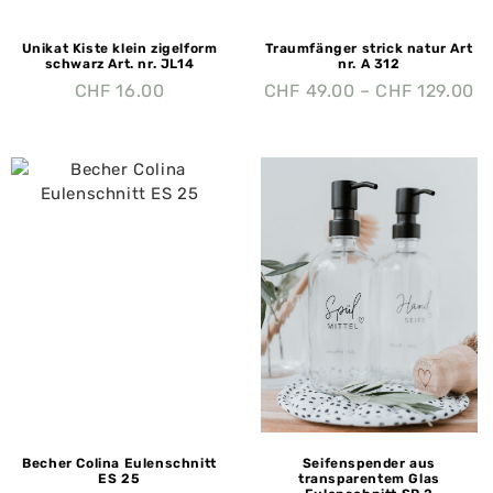
Unikat Kiste klein zigelform
Traumfänger strick natur Art
schwarz Art. nr. JL14
nr. A 312
CHF
16.00
CHF
49.00
–
CHF
129.00
Becher Colina Eulenschnitt
Seifenspender aus
ES 25
transparentem Glas