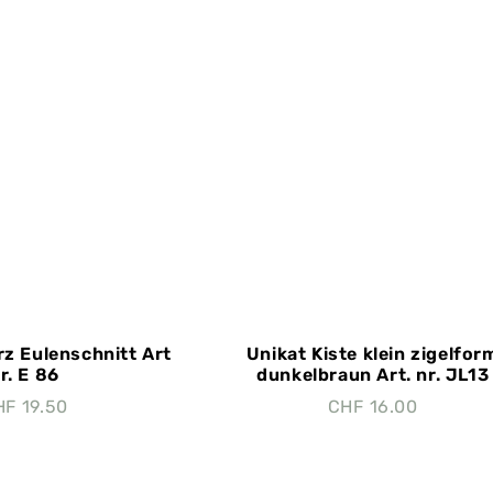
z Eulenschnitt Art
Unikat Kiste klein zigelfor
r. E 86
dunkelbraun Art. nr. JL13
HF
19.50
CHF
16.00