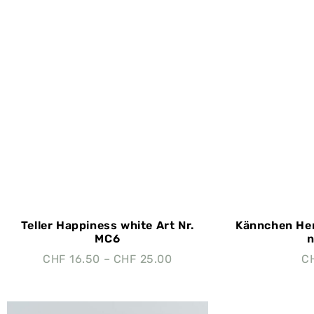
Teller Happiness white Art Nr.
Kännchen Her
MC6
n
CHF
16.50
–
CHF
25.00
C