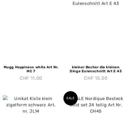
Mugg Happiness white Art Nr.
kleiner Becher die kleinen
MC 7
Dinge Eulenschnitt Art E 43
CHF
11.00
CHF
15.00
SALE