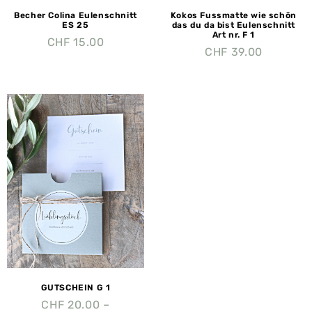
Becher Colina Eulenschnitt
Kokos Fussmatte wie schön
ES 25
das du da bist Eulenschnitt
Art nr. F 1
CHF
15.00
CHF
39.00
GUTSCHEIN G 1
CHF
20.00
–