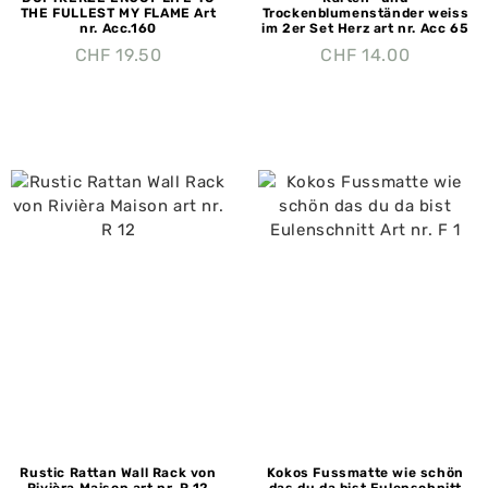
THE FULLEST MY FLAME Art
Trockenblumenständer weiss
nr. Acc.160
im 2er Set Herz art nr. Acc 65
CHF
19.50
CHF
14.00
Rustic Rattan Wall Rack von
Kokos Fussmatte wie schön
Rivièra Maison art nr. R 12
das du da bist Eulenschnitt