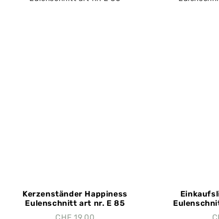
Kerzenständer Happiness
Einkaufsl
Eulenschnitt art nr. E 85
Eulenschnit
CHF
19.00
C