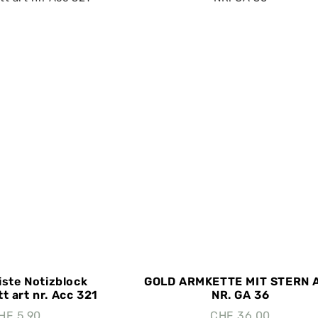
iste Notizblock
GOLD ARMKETTE MIT STERN 
t art nr. Acc 321
NR. GA 36
HF
5.90
CHF
36.00