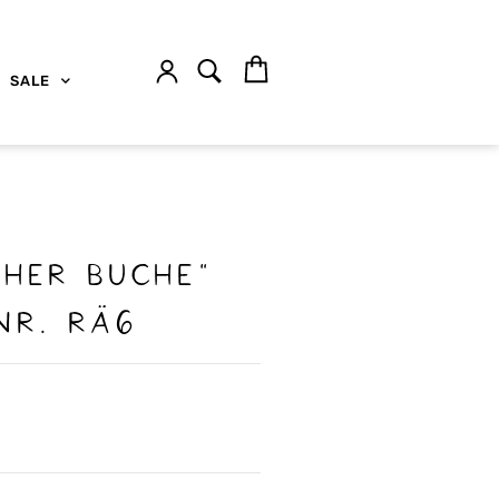
SALE
HER BUCHE“
Nr. Rä6