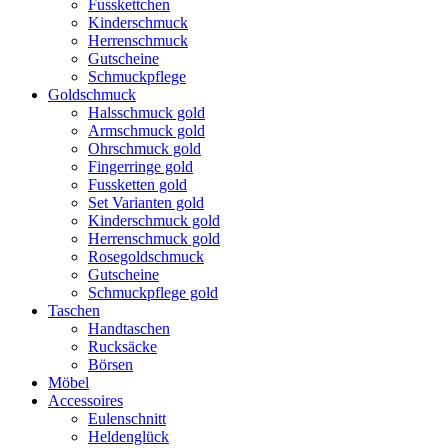
Fusskettchen
Kinderschmuck
Herrenschmuck
Gutscheine
Schmuckpflege
Goldschmuck
Halsschmuck gold
Armschmuck gold
Ohrschmuck gold
Fingerringe gold
Fussketten gold
Set Varianten gold
Kinderschmuck gold
Herrenschmuck gold
Rosegoldschmuck
Gutscheine
Schmuckpflege gold
Taschen
Handtaschen
Rucksäcke
Börsen
Möbel
Accessoires
Eulenschnitt
Heldenglück