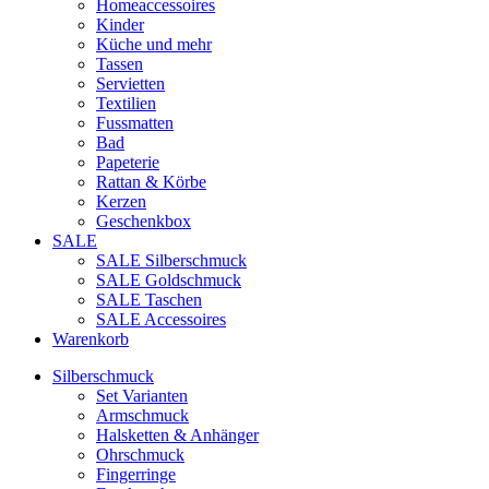
Homeaccessoires
Kinder
Küche und mehr
Tassen
Servietten
Textilien
Fussmatten
Bad
Papeterie
Rattan & Körbe
Kerzen
Geschenkbox
SALE
SALE Silberschmuck
SALE Goldschmuck
SALE Taschen
SALE Accessoires
Warenkorb
Silberschmuck
Set Varianten
Armschmuck
Halsketten & Anhänger
Ohrschmuck
Fingerringe