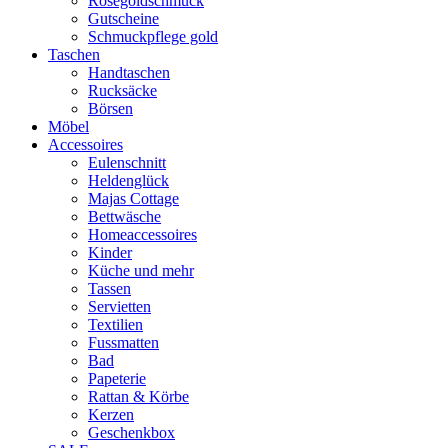
Rosegoldschmuck
Gutscheine
Schmuckpflege gold
Taschen
Handtaschen
Rucksäcke
Börsen
Möbel
Accessoires
Eulenschnitt
Heldenglück
Majas Cottage
Bettwäsche
Homeaccessoires
Kinder
Küche und mehr
Tassen
Servietten
Textilien
Fussmatten
Bad
Papeterie
Rattan & Körbe
Kerzen
Geschenkbox