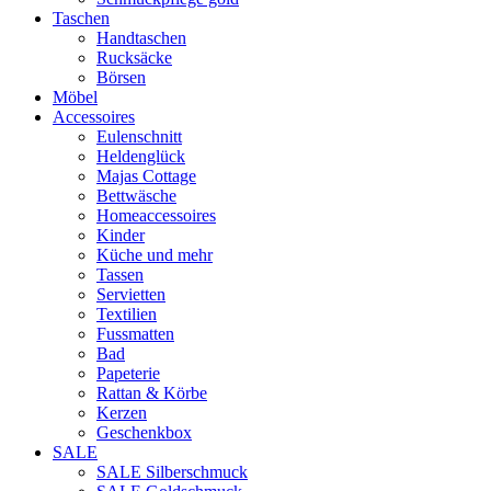
Taschen
Handtaschen
Rucksäcke
Börsen
Möbel
Accessoires
Eulenschnitt
Heldenglück
Majas Cottage
Bettwäsche
Homeaccessoires
Kinder
Küche und mehr
Tassen
Servietten
Textilien
Fussmatten
Bad
Papeterie
Rattan & Körbe
Kerzen
Geschenkbox
SALE
SALE Silberschmuck