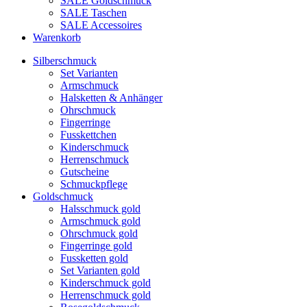
SALE Goldschmuck
SALE Taschen
SALE Accessoires
Warenkorb
Silberschmuck
Set Varianten
Armschmuck
Halsketten & Anhänger
Ohrschmuck
Fingerringe
Fusskettchen
Kinderschmuck
Herrenschmuck
Gutscheine
Schmuckpflege
Goldschmuck
Halsschmuck gold
Armschmuck gold
Ohrschmuck gold
Fingerringe gold
Fussketten gold
Set Varianten gold
Kinderschmuck gold
Herrenschmuck gold