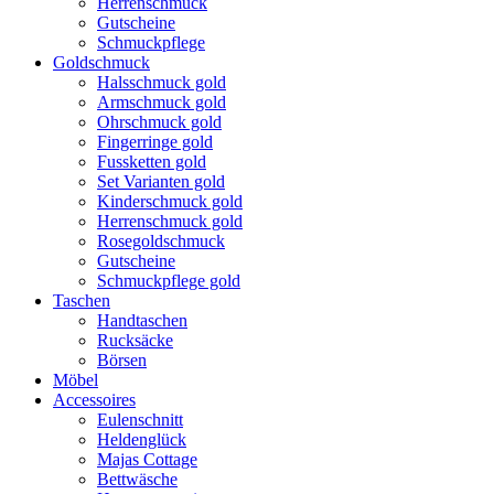
Herrenschmuck
Gutscheine
Schmuckpflege
Goldschmuck
Halsschmuck gold
Armschmuck gold
Ohrschmuck gold
Fingerringe gold
Fussketten gold
Set Varianten gold
Kinderschmuck gold
Herrenschmuck gold
Rosegoldschmuck
Gutscheine
Schmuckpflege gold
Taschen
Handtaschen
Rucksäcke
Börsen
Möbel
Accessoires
Eulenschnitt
Heldenglück
Majas Cottage
Bettwäsche