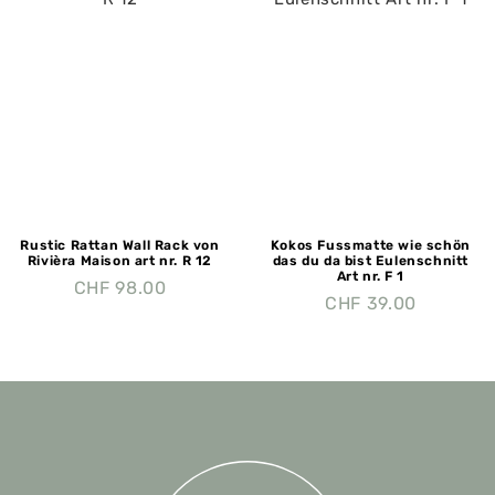
Rustic Rattan Wall Rack von
Kokos Fussmatte wie schön
Rivièra Maison art nr. R 12
das du da bist Eulenschnitt
Art nr. F 1
CHF
98.00
CHF
39.00