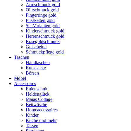
Armschmuck gold
Ohrschmuck gold
Fingerringe gold
Fussketten gold
Set Varianten gold
Kinderschmuck gold
Herrenschmuck gold
Rosegoldschmuck
Gutscheine
Schmuckpflege gold
Taschen
Handtaschen
Rucksäcke
Börsen
Möbel
Accessoires
Eulenschnitt
Heldenglück
Majas Cottage
Bettwäsche
Homeaccessoires
Kinder
Küche und mehr
Tassen
Servietten