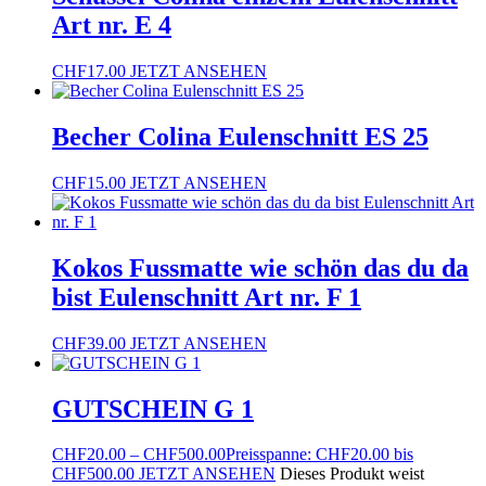
Art nr. E 4
CHF
17.00
JETZT ANSEHEN
Becher Colina Eulenschnitt ES 25
CHF
15.00
JETZT ANSEHEN
Kokos Fussmatte wie schön das du da
bist Eulenschnitt Art nr. F 1
CHF
39.00
JETZT ANSEHEN
GUTSCHEIN G 1
CHF
20.00
–
CHF
500.00
Preisspanne: CHF20.00 bis
CHF500.00
JETZT ANSEHEN
Dieses Produkt weist