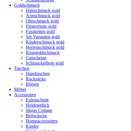
Goldschmuck
Halsschmuck gold
Armschmuck gold
Ohrschmuck gold
Fingerringe gold
Fussketten gold
Set Varianten gold
Kinderschmuck gold
Herrenschmuck gold
Rosegoldschmuck
Gutscheine
Schmuckpflege gold
Taschen
Handtaschen
Rucksäcke
Börsen
Möbel
Accessoires
Eulenschnitt
Heldenglück
Majas Cottage
Bettwäsche
Homeaccessoires
Kinder