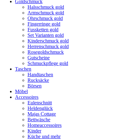
Goldschmuck
Halsschmuck gold
Armschmuck gold
Ohrschmuck gold
Fingerringe gold
Fussketten gold
Set Varianten gold
Kinderschmuck gold
Herrenschmuck gold
Rosegoldschmuck
Gutscheine
Schmuckpflege gold
Taschen
Handtaschen
Rucksäcke
Börsen
Möbel
Accessoires
Eulenschnitt
Heldenglück
Majas Cottage
Bettwäsche
Homeaccessoires
Kinder
Küche und mehr