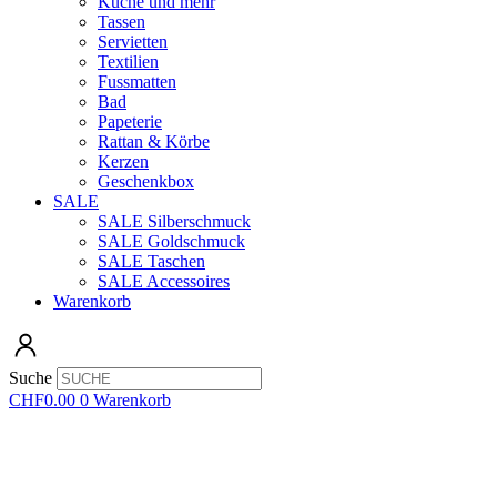
Küche und mehr
Tassen
Servietten
Textilien
Fussmatten
Bad
Papeterie
Rattan & Körbe
Kerzen
Geschenkbox
SALE
SALE Silberschmuck
SALE Goldschmuck
SALE Taschen
SALE Accessoires
Warenkorb
Suche
CHF
0.00
0
Warenkorb