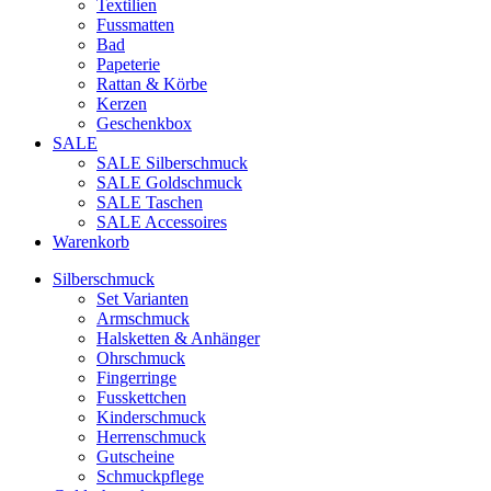
Textilien
Fussmatten
Bad
Papeterie
Rattan & Körbe
Kerzen
Geschenkbox
SALE
SALE Silberschmuck
SALE Goldschmuck
SALE Taschen
SALE Accessoires
Warenkorb
Silberschmuck
Set Varianten
Armschmuck
Halsketten & Anhänger
Ohrschmuck
Fingerringe
Fusskettchen
Kinderschmuck
Herrenschmuck
Gutscheine
Schmuckpflege