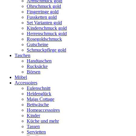
Armschmuck gold
Ohrschmuck gold
Fingerringe gold
Fussketten gold
Set Varianten gold
Kinderschmuck gold
Herrenschmuck gold
Rosegoldschmuck
Gutscheine
Schmuckpflege gold
Taschen
Handtaschen
Rucksäcke
Börsen
Möbel
Accessoires
Eulenschnitt
Heldenglück
Majas Cottage
Bettwäsche
Homeaccessoires
Kinder
Küche und mehr
Tassen
Servietten