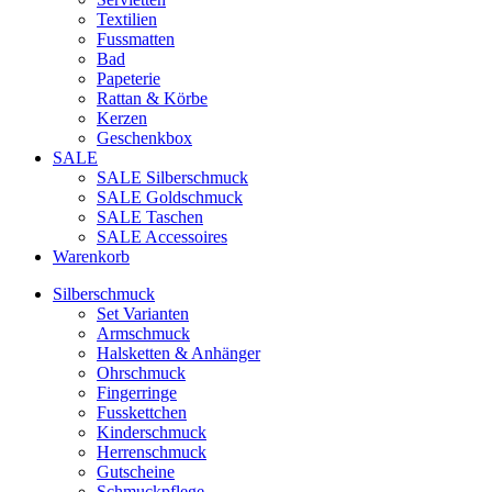
Textilien
Fussmatten
Bad
Papeterie
Rattan & Körbe
Kerzen
Geschenkbox
SALE
SALE Silberschmuck
SALE Goldschmuck
SALE Taschen
SALE Accessoires
Warenkorb
Silberschmuck
Set Varianten
Armschmuck
Halsketten & Anhänger
Ohrschmuck
Fingerringe
Fusskettchen
Kinderschmuck
Herrenschmuck
Gutscheine
Schmuckpflege