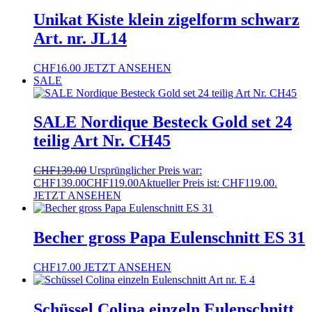
Unikat Kiste klein zigelform schwarz
Art. nr. JL14
CHF
16.00
JETZT ANSEHEN
SALE
SALE Nordique Besteck Gold set 24
teilig Art Nr. CH45
CHF
139.00
Ursprünglicher Preis war:
CHF139.00
CHF
119.00
Aktueller Preis ist: CHF119.00.
JETZT ANSEHEN
Becher gross Papa Eulenschnitt ES 31
CHF
17.00
JETZT ANSEHEN
Schüssel Colina einzeln Eulenschnitt