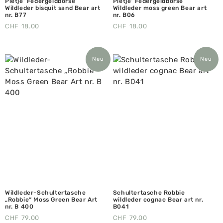
Pietje‘ Federgeldbörse
Pietje‘ Federgeldbörse
Wildleder bisquit sand Bear art
Wildleder moss green Bear art
nr. B77
nr. B06
CHF
18.00
CHF
18.00
Neu
Neu
Wildleder-Schultertasche
Schultertasche Robbie
„Robbie“ Moss Green Bear Art
wildleder cognac Bear art nr.
nr. B 400
B041
CHF
79.00
CHF
79.00