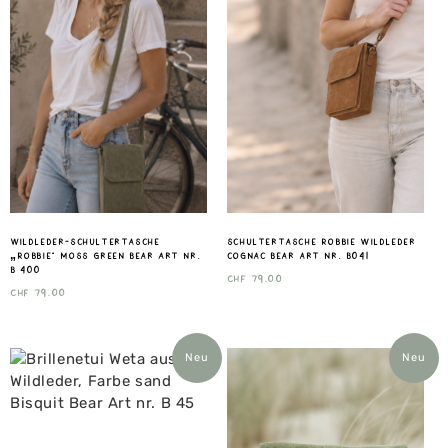
Wildleder-Schultertasche
Schultertasche Robbie wildleder
„Robbie“ Moss Green Bear Art nr.
cognac Bear art nr. B041
B 400
CHF
79.00
CHF
79.00
Neu
Neu