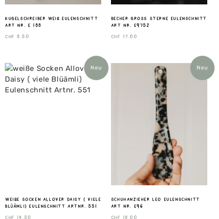
Kugelschreiber Weiß Eulenschnitt
Becher gross Sterne Eulenschnitt
Art nr. E 188
Art nr. E9752
CHF
8.50
CHF
17.00
Neu
Neu
weiße Socken Allover Daisy ( viele
Schuhanzieher Leo Eulenschnitt
Blüämli) Eulenschnitt Artnr. 551
Art nr. E96
CHF
14.50
CHF
18.00