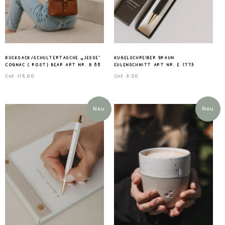
Rucksack/Schultertasche „Jesse“
Kugelschreiber Braun
Cognac ( rost) Bear Art nr. B 88
Eulenschnitt Art nr. E 1773
CHF
119.00
CHF
8.50
Neu
Neu