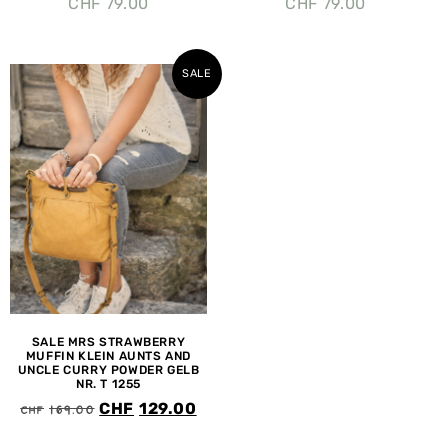
CHF
79.00
CHF
79.00
SALE
SALE MRS STRAWBERRY
MUFFIN KLEIN AUNTS AND
UNCLE CURRY POWDER GELB
NR. T 1255
CHF
169.00
CHF
129.00