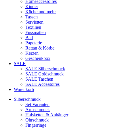
Homeaccessoires
Kinder
Küche und mehr
Tassen
Servietten
Textilien
Fussmatten
Bad
Papeterie
Rattan & Körbe
Kerzen
Geschenkbox
SALE
SALE Silberschmuck
SALE Goldschmuck
SALE Taschen
SALE Accessoires
Warenkorb
Silberschmuck
Set Varianten
Armschmuck
Halsketten & Anhänger
Ohrschmuck
Fingerringe