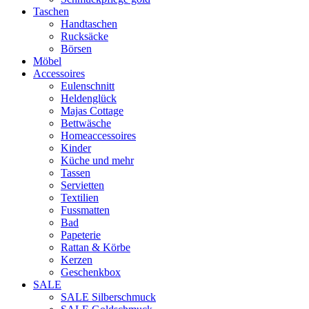
Taschen
Handtaschen
Rucksäcke
Börsen
Möbel
Accessoires
Eulenschnitt
Heldenglück
Majas Cottage
Bettwäsche
Homeaccessoires
Kinder
Küche und mehr
Tassen
Servietten
Textilien
Fussmatten
Bad
Papeterie
Rattan & Körbe
Kerzen
Geschenkbox
SALE
SALE Silberschmuck