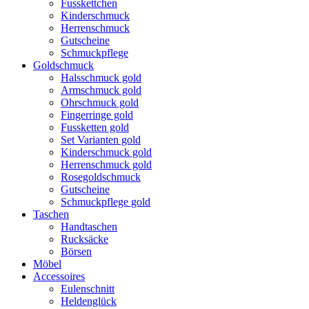
Fusskettchen
Kinderschmuck
Herrenschmuck
Gutscheine
Schmuckpflege
Goldschmuck
Halsschmuck gold
Armschmuck gold
Ohrschmuck gold
Fingerringe gold
Fussketten gold
Set Varianten gold
Kinderschmuck gold
Herrenschmuck gold
Rosegoldschmuck
Gutscheine
Schmuckpflege gold
Taschen
Handtaschen
Rucksäcke
Börsen
Möbel
Accessoires
Eulenschnitt
Heldenglück