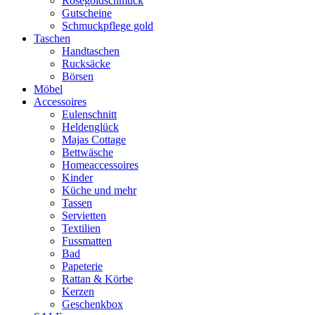
Rosegoldschmuck
Gutscheine
Schmuckpflege gold
Taschen
Handtaschen
Rucksäcke
Börsen
Möbel
Accessoires
Eulenschnitt
Heldenglück
Majas Cottage
Bettwäsche
Homeaccessoires
Kinder
Küche und mehr
Tassen
Servietten
Textilien
Fussmatten
Bad
Papeterie
Rattan & Körbe
Kerzen
Geschenkbox