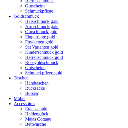
Herrenschmuck
Gutscheine
Schmuckpflege
Goldschmuck
Halsschmuck gold
Armschmuck gold
Ohrschmuck gold
Fingerringe gold
Fussketten gold
Set Varianten gold
Kinderschmuck gold
Herrenschmuck gold
Rosegoldschmuck
Gutscheine
Schmuckpflege gold
Taschen
Handtaschen
Rucksäcke
Börsen
Möbel
Accessoires
Eulenschnitt
Heldenglück
Majas Cottage
Bettwäsche