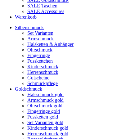
SALE Goldschmuck
SALE Taschen
SALE Accessoires
Warenkorb
Silberschmuck
Set Varianten
Armschmuck
Halsketten & Anhänger
Ohrschmuck
Fingerringe
Fusskettchen
Kinderschmuck
Herrenschmuck
Gutscheine
Schmuckpflege
Goldschmuck
Halsschmuck gold
Armschmuck gold
Ohrschmuck gold
Fingerringe gold
Fussketten gold
Set Varianten gold
Kinderschmuck gold
Herrenschmuck gold