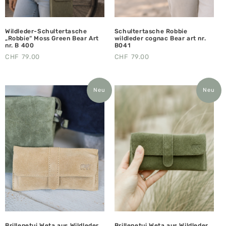
Wildleder-Schultertasche
Schultertasche Robbie
„Robbie“ Moss Green Bear Art
wildleder cognac Bear art nr.
nr. B 400
B041
CHF
79.00
CHF
79.00
Neu
Neu
Brillenetui Weta aus Wildleder,
Brillenetui Weta aus Wildleder,