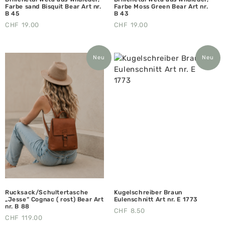
Farbe sand Bisquit Bear Art nr.
Farbe Moss Green Bear Art nr.
B 45
B 43
CHF
19.00
CHF
19.00
Neu
Neu
Rucksack/Schultertasche
Kugelschreiber Braun
„Jesse“ Cognac ( rost) Bear Art
Eulenschnitt Art nr. E 1773
nr. B 88
CHF
8.50
CHF
119.00