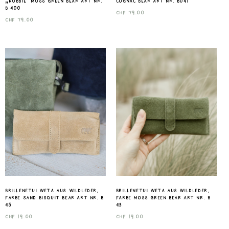
„Robbie“ Moss Green Bear Art nr.
cognac Bear art nr. B041
B 400
CHF
79.00
CHF
79.00
Brillenetui Weta aus Wildleder,
Brillenetui Weta aus Wildleder,
Farbe sand Bisquit Bear Art nr. B
Farbe Moss Green Bear Art nr. B
45
43
CHF
19.00
CHF
19.00