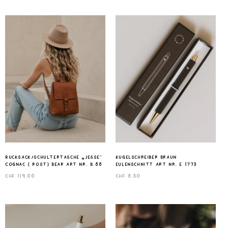
Rucksack/Schultertasche „Jesse“
Kugelschreiber Braun
Cognac ( rost) Bear Art nr. B 88
Eulenschnitt Art nr. E 1773
CHF
119.00
CHF
8.50