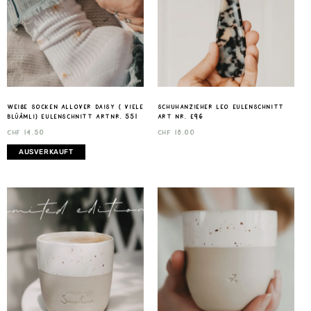
weiße Socken Allover Daisy ( viele
Schuhanzieher Leo Eulenschnitt
Blüämli) Eulenschnitt Artnr. 551
Art nr. E96
CHF
14.50
CHF
18.00
AUSVERKAUFT