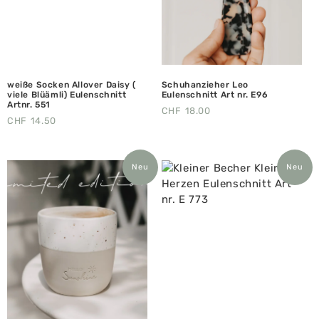
weiße Socken Allover Daisy (
Schuhanzieher Leo
viele Blüämli) Eulenschnitt
Eulenschnitt Art nr. E96
Artnr. 551
CHF
18.00
CHF
14.50
Neu
Neu