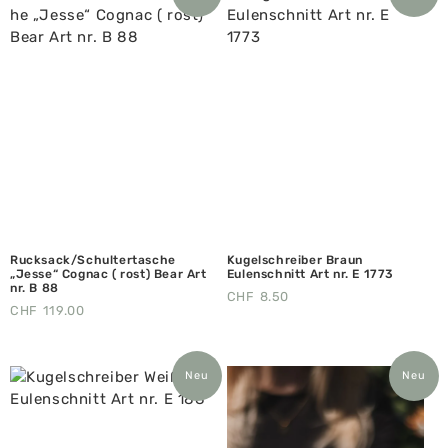
Rucksack/Schultertasche
Kugelschreiber Braun
„Jesse“ Cognac ( rost) Bear Art
Eulenschnitt Art nr. E 1773
nr. B 88
CHF
8.50
CHF
119.00
Neu
Neu