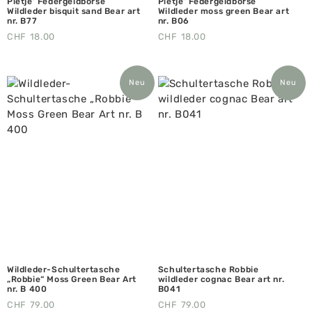
Pietje‘ Federgeldbörse
Pietje‘ Federgeldbörse
Wildleder bisquit sand Bear art
Wildleder moss green Bear art
nr. B77
nr. B06
CHF
18.00
CHF
18.00
Neu
Neu
Wildleder-Schultertasche
Schultertasche Robbie
„Robbie“ Moss Green Bear Art
wildleder cognac Bear art nr.
nr. B 400
B041
CHF
79.00
CHF
79.00