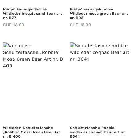
Pietje‘ Federgeldbörse
Pietje‘ Federgeldbörse
Wildleder bisquit sand Bear art
Wildleder moss green Bear art
nr. B77
nr. B06
CHF
18.00
CHF
18.00
Wildleder-Schultertasche
Schultertasche Robbie
„Robbie“ Moss Green Bear Art
wildleder cognac Bear art nr.
nr. B 400
B041