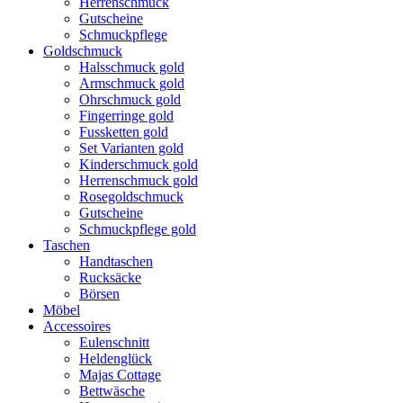
Herrenschmuck
Gutscheine
Schmuckpflege
Goldschmuck
Halsschmuck gold
Armschmuck gold
Ohrschmuck gold
Fingerringe gold
Fussketten gold
Set Varianten gold
Kinderschmuck gold
Herrenschmuck gold
Rosegoldschmuck
Gutscheine
Schmuckpflege gold
Taschen
Handtaschen
Rucksäcke
Börsen
Möbel
Accessoires
Eulenschnitt
Heldenglück
Majas Cottage
Bettwäsche