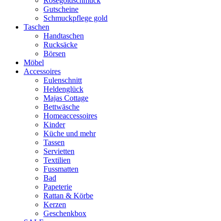
Rosegoldschmuck
Gutscheine
Schmuckpflege gold
Taschen
Handtaschen
Rucksäcke
Börsen
Möbel
Accessoires
Eulenschnitt
Heldenglück
Majas Cottage
Bettwäsche
Homeaccessoires
Kinder
Küche und mehr
Tassen
Servietten
Textilien
Fussmatten
Bad
Papeterie
Rattan & Körbe
Kerzen
Geschenkbox