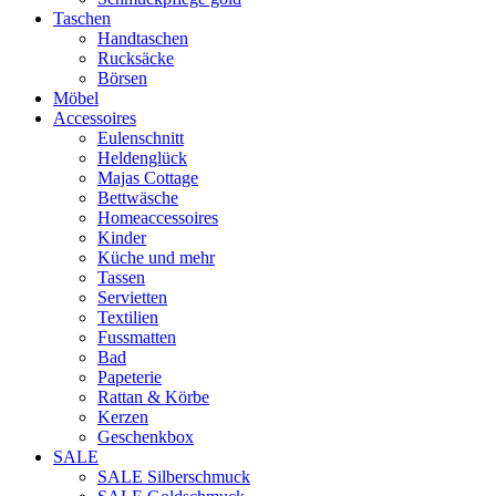
Taschen
Handtaschen
Rucksäcke
Börsen
Möbel
Accessoires
Eulenschnitt
Heldenglück
Majas Cottage
Bettwäsche
Homeaccessoires
Kinder
Küche und mehr
Tassen
Servietten
Textilien
Fussmatten
Bad
Papeterie
Rattan & Körbe
Kerzen
Geschenkbox
SALE
SALE Silberschmuck