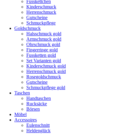
Fusskettchen
Kinderschmuck
Herrenschmuck
Gutscheine
Schmuckpflege
Goldschmuck
Halsschmuck gold
Armschmuck gold
Ohrschmuck gold
Fingerringe gold
Fussketten gold
Set Varianten gold
Kinderschmuck gold
Herrenschmuck gold
Rosegoldschmuck
Gutscheine
Schmuckpflege gold
Taschen
Handtaschen
Rucksäcke
Börsen
Möbel
Accessoires
Eulenschnitt
Heldenglück