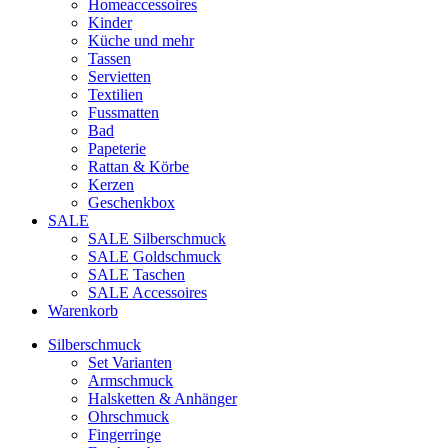
Homeaccessoires
Kinder
Küche und mehr
Tassen
Servietten
Textilien
Fussmatten
Bad
Papeterie
Rattan & Körbe
Kerzen
Geschenkbox
SALE
SALE Silberschmuck
SALE Goldschmuck
SALE Taschen
SALE Accessoires
Warenkorb
Silberschmuck
Set Varianten
Armschmuck
Halsketten & Anhänger
Ohrschmuck
Fingerringe