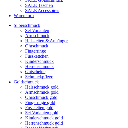
SALE Goldschmuck
SALE Taschen
SALE Accessoires
Warenkorb
Silberschmuck
Set Varianten
Armschmuck
Halsketten & Anhänger
Ohrschmuck
Fingerringe
Fusskettchen
Kinderschmuck
Herrenschmuck
Gutscheine
Schmuckpflege
Goldschmuck
Halsschmuck gold
Armschmuck gold
Ohrschmuck gold
Fingerringe gold
Fussketten gold
Set Varianten gold
Kinderschmuck gold
Herrenschmuck gold