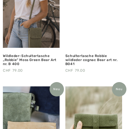
Wildleder-Schultertasche
Schultertasche Robbie
„Robbie“ Moss Green Bear Art
wildleder cognac Bear art nr.
nr. B 400
B041
CHF
79.00
CHF
79.00
Neu
Neu