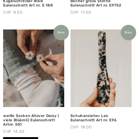
Kugelschreiber Weiß
Becher gross Sterne
Eulenschnitt Art nr. E 188
Eulenschnitt Art nr. E9752
CHF
8.50
CHF
17.00
Neu
Neu
weiße Socken Allover Daisy (
Schuhanzieher Leo
viele Blüämli) Eulenschnitt
Eulenschnitt Art nr. E96
Artnr. 551
CHF
18.00
CHF
14.50