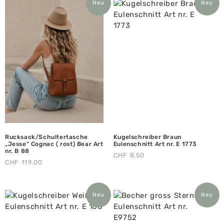
Neu
Neu
Rucksack/Schultertasche
Kugelschreiber Braun
„Jesse“ Cognac ( rost) Bear Art
Eulenschnitt Art nr. E 1773
nr. B 88
CHF
8.50
CHF
119.00
Neu
Neu