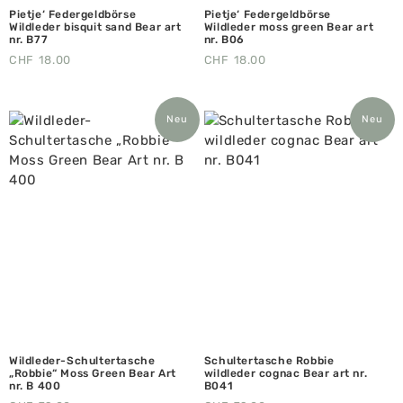
Pietje‘ Federgeldbörse
Pietje‘ Federgeldbörse
Wildleder bisquit sand Bear art
Wildleder moss green Bear art
nr. B77
nr. B06
CHF
18.00
CHF
18.00
Neu
Neu
Wildleder-Schultertasche
Schultertasche Robbie
„Robbie“ Moss Green Bear Art
wildleder cognac Bear art nr.
nr. B 400
B041