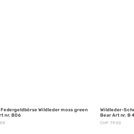
‘ Federgeldbörse Wildleder moss green
Wildleder-Sch
rt nr. B06
Bear Art nr. B
.00
CHF
79.00