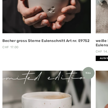
Becher gross Sterne Eulenschnitt Art nr. E9752
weiße 
Eulens
CHF
17.00
CHF
14
AUSV
Neu