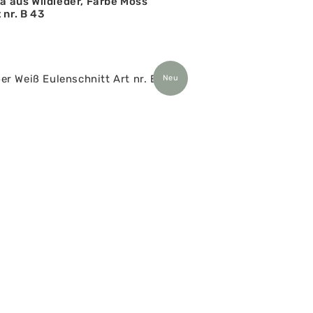
ta aus Wildleder, Farbe Moss
 nr. B 43
Neu