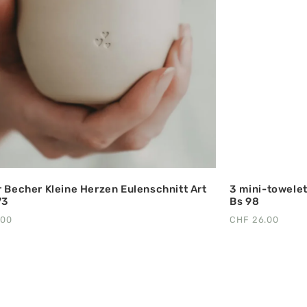
r Becher Kleine Herzen Eulenschnitt Art
3 mini-towelet
73
Bs 98
.00
CHF
26.00