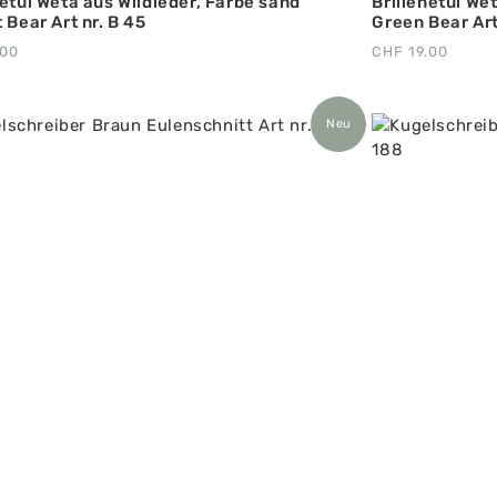
netui Weta aus Wildleder, Farbe sand
Brillenetui We
 Bear Art nr. B 45
Green Bear Art
.00
CHF
19.00
Neu