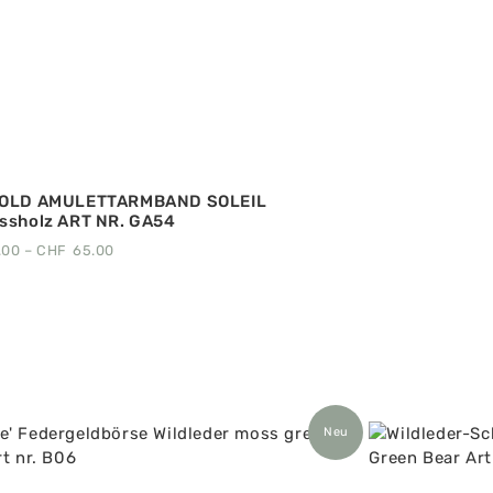
GOLD AMULETTARMBAND SOLEIL
ssholz ART NR. GA54
.00
–
CHF
65.00
Neu