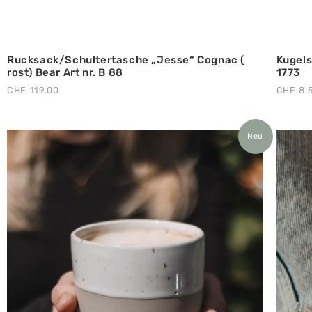
Rucksack/Schultertasche „Jesse“ Cognac (
Kugels
rost) Bear Art nr. B 88
1773
CHF
119.00
CHF
8.
Neu