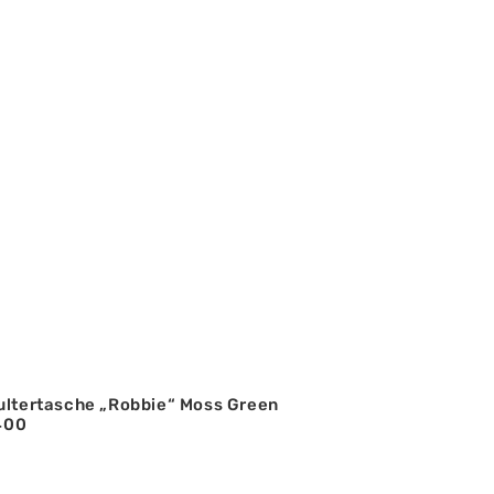
ultertasche „Robbie“ Moss Green
 400