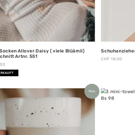
Socken Allover Daisy ( viele Blüämli)
Schuhanzieher 
chnitt Artnr. 551
CHF
18.00
.50
ERKAUFT
Neu