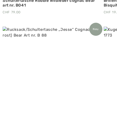
Schultertasche Robbie wildleder cognac Bear
Brille
art nr. B041
Bisquit
CHF
79.00
CHF
19
Neu