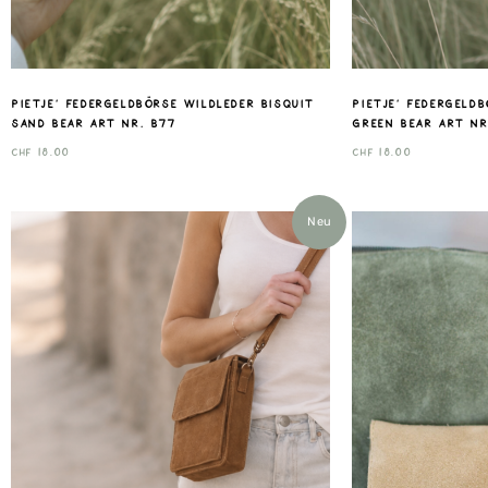
Pietje‘ Federgeldbörse Wildleder bisquit
Pietje‘ Federgeld
sand Bear art nr. B77
green Bear art nr
CHF
18.00
CHF
18.00
Neu