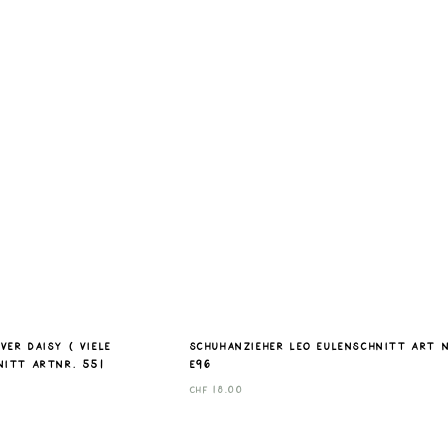
er Daisy ( viele
Schuhanzieher Leo Eulenschnitt Art n
nitt Artnr. 551
E96
CHF
18.00