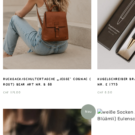
Rucksack/Schultertasche „Jesse“ Cognac (
Kugelschreiber Br
rost) Bear Art nr. B 88
nr. E 1773
CHF
119.00
CHF
8.50
Neu