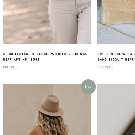
Schultertasche Robbie wildleder cognac
Brillenetui Weta 
Bear art nr. B041
sand Bisquit Bear
CHF
79.00
CHF
19.00
Neu