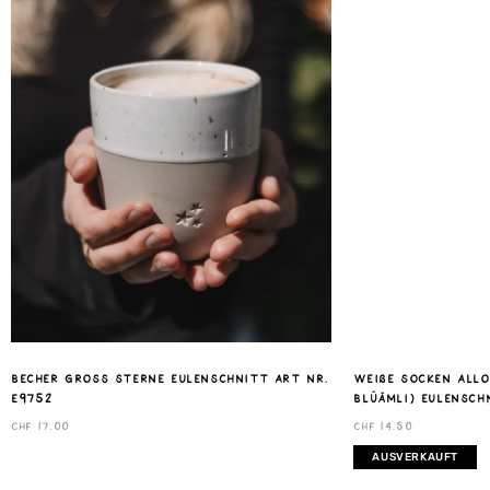
Becher gross Sterne Eulenschnitt Art nr.
weiße Socken Allov
E9752
Blüämli) Eulensch
CHF
17.00
CHF
14.50
AUSVERKAUFT