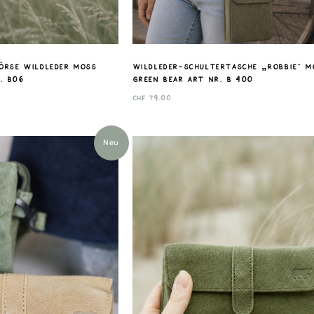
börse Wildleder moss
Wildleder-Schultertasche „Robbie“ M
. B06
Green Bear Art nr. B 400
CHF
79.00
Neu