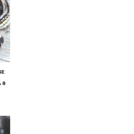
GE
 8