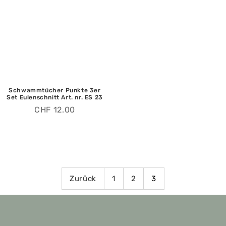
Schwammtücher Punkte 3er
Set Eulenschnitt Art. nr. ES 23
CHF
12.00
Zurück
1
2
3