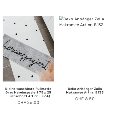
Kleine waschbare Fußmatte
Deko Anhänger Zalia
Grau Hereinspaziert 75 x 25
Makramee Art nr. B133
Eulenschnitt Art nr. E 564)
CHF
8.50
CHF
26.00