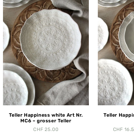
Teller Happiness white Art Nr.
Teller Happi
MC6 – grosser Teller
CHF
25.00
CHF
16.