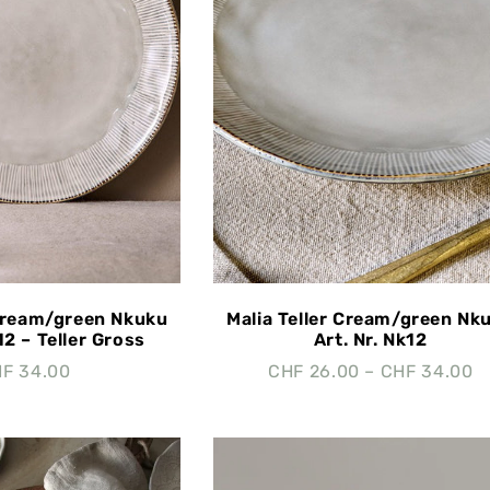
 Cream/green Nkuku
Malia Teller Cream/green Nk
12 – Teller Gross
Art. Nr. Nk12
HF
34.00
CHF
26.00
–
CHF
34.00