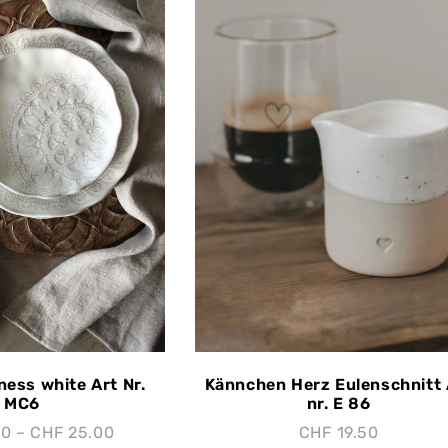
ness white Art Nr.
Kännchen Herz Eulenschnitt 
MC6
nr. E 86
50
–
CHF
25.00
CHF
19.50