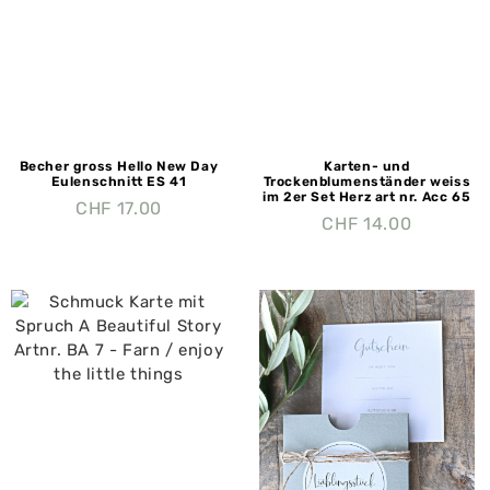
Becher gross Hello New Day
Karten- und
Eulenschnitt ES 41
Trockenblumenständer weiss
im 2er Set Herz art nr. Acc 65
CHF
17.00
CHF
14.00