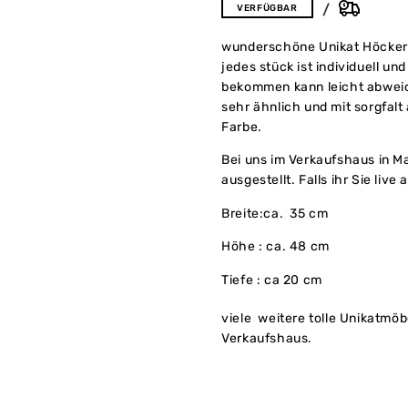
VERFÜGBAR
wunderschöne Unikat Höckerl
jedes stück ist individuell un
bekommen kann leicht abweich
sehr ähnlich und mit sorgfal
Farbe.
Bei uns im Verkaufshaus in M
ausgestellt. Falls ihr Sie liv
Breite:ca. 35 cm
Höhe : ca. 48 cm
Tiefe : ca 20 cm
viele weitere tolle Unikatmöb
Verkaufshaus.