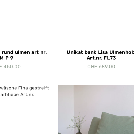
i rund ulmen art nr.
Unikat bank Lisa Ulmenhol
M P 9
Art.nr. FL73
F
450.00
CHF
689.00