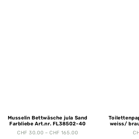
Musselin Bettwäsche jula Sand
Toilettenpa
Farbliebe Art.nr. FL38502-40
weiss/ bra
CHF
30.00
–
CHF
165.00
C