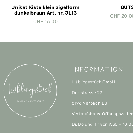
Unikat Kiste klein zigelform
GUTS
dunkelbraun Art. nr. JL13
CHF
20.0
CHF
16.00
Information
Liäblingsstück
GmbH
Dorfstrasse 27
6196 Marbach LU
Verkaufshaus Öffnungszeite
Di, Do und Fr von 9.30 – 18.0