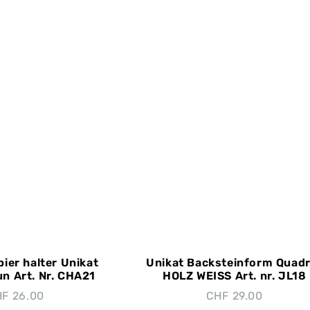
pier halter Unikat
Unikat Backsteinform Quadr
un Art. Nr. CHA21
HOLZ WEISS Art. nr. JL18
HF
26.00
CHF
29.00