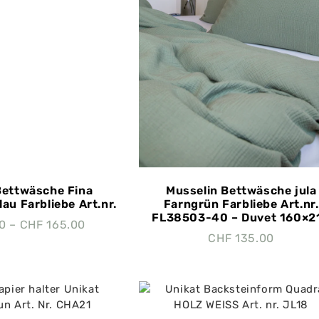
Bettwäsche Fina
Musselin Bettwäsche jula
lau Farbliebe Art.nr.
Farngrün Farbliebe Art.nr.
FL38503-40 – Duvet 160×2
0
–
CHF
165.00
CHF
135.00