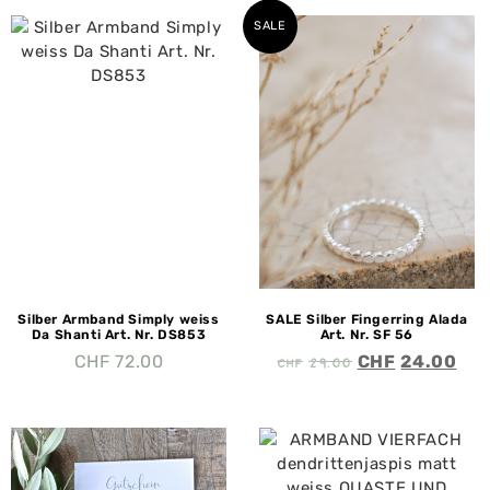
SALE
Silber Armband Simply weiss
SALE Silber Fingerring Alada
Da Shanti Art. Nr. DS853
Art. Nr. SF 56
CHF
29.00
CHF
72.00
CHF
24.00