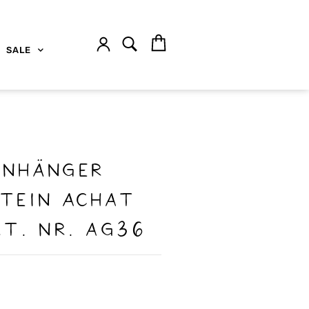
SALE
enhänger
stein Achat
t. Nr. aG36