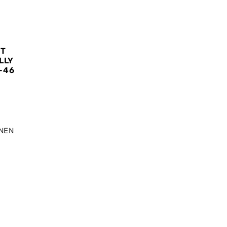
IT
LLY
0-46