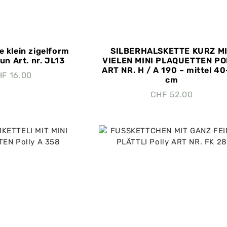
e klein zigelform
SILBERHALSKETTE KURZ M
un Art. nr. JL13
VIELEN MINI PLAQUETTEN PO
ART NR. H / A 190 – mittel 4
HF
16.00
cm
CHF
52.00