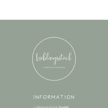
Information
Liäblingsstück
GmbH