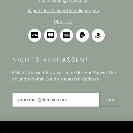
info@liaeblingsstueck.ch
Allgemeine Geschäftsbedingungen
Über uns
nichts verpassen!
Melden Sie sich für unseren exklusiven Newsletter
an und erhalten Sie die neuesten Updates
Los
CONNECT